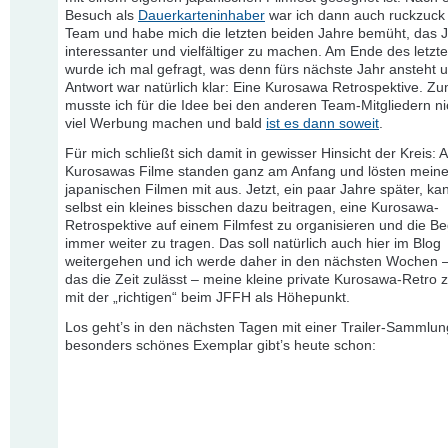
Besuch als
Dauerkarteninhaber
war ich dann auch ruckzuck
Team und habe mich die letzten beiden Jahre bemüht, das
interessanter und vielfältiger zu machen. Am Ende des letzte
wurde ich mal gefragt, was denn fürs nächste Jahr ansteht 
Antwort war natürlich klar: Eine Kurosawa Retrospektive. Z
musste ich für die Idee bei den anderen Team-Mitgliedern nic
viel Werbung machen und bald
ist es dann soweit
.
Für mich schließt sich damit in gewisser Hinsicht der Kreis: A
Kurosawas Filme standen ganz am Anfang und lösten meine
japanischen Filmen mit aus. Jetzt, ein paar Jahre später, ka
selbst ein kleines bisschen dazu beitragen, eine Kurosawa-
Retrospektive auf einem Filmfest zu organisieren und die B
immer weiter zu tragen. Das soll natürlich auch hier im Blog
weitergehen und ich werde daher in den nächsten Wochen –
das die Zeit zulässt – meine kleine private Kurosawa-Retro z
mit der „richtigen“ beim JFFH als Höhepunkt.
Los geht’s in den nächsten Tagen mit einer Trailer-Sammlun
besonders schönes Exemplar gibt’s heute schon: