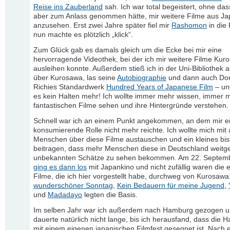
Reise ins Zauberland
sah. Ich war total begeistert, ohne das
aber zum Anlass genommen hätte, mir weitere Filme aus J
anzusehen. Erst zwei Jahre später fiel mir
Rashomon
in die 
nun machte es plötzlich „klick“.
Zum Glück gab es damals gleich um die Ecke bei mir eine
hervorragende Videothek, bei der ich mir weitere Filme Kur
ausleihen konnte. Außerdem stieß ich in der Uni-Bibliothek 
über Kurosawa, las seine
Autobiographie
und dann auch Do
Richies Standardwerk
Hundred Years of Japanese Film
– un
es kein Halten mehr! Ich wollte immer mehr wissen, immer 
fantastischen Filme sehen und ihre Hintergründe verstehen.
Schnell war ich an einem Punkt angekommen, an dem mir ei
konsumierende Rolle nicht mehr reichte. Ich wollte mich mit
Menschen über diese Filme austauschen und ein kleines bi
beitragen, dass mehr Menschen diese in Deutschland weit
unbekannten Schätze zu sehen bekommen. Am 22. Septem
ging es dann los
mit Japankino und nicht zufällig waren die 
Filme, die ich hier vorgestellt habe, durchweg von Kurosawa
wunderschöner Sonntag
,
Kein Bedauern für meine Jugend
,
und
Madadayo
legten die Basis.
Im selben Jahr war ich außerdem nach Hamburg gezogen u
dauerte natürlich nicht lange, bis ich herausfand, dass die 
mit einem eigenen japanischen Filmfest gesegnet ist. Nach 