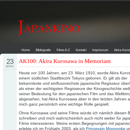
Home
Bibliografie
Filme A-Z
Kontakt
Impressum
Akira Kur
23
AK100: Akira Kurosawa in Memoriam
MÄRZ
Heute vor 100 Jahren, am 23. März 1910, wurde Akira Kuro
einem südlichen Stadtbezirk Tokyos geboren. Er gilt als der
bekannteste und einflussreichste japanische Regisseur übe
als einer der wichtigsten Regisseure der Kinogeschichte welt
seiner Bedeutung für den japanischen Film und das Weltkin
abgesehen, hat Akira Kurosawa aber in den letzten Jahren a
mich ganz persönlich eine wichtige Rolle gespielt.
Ohne Kurosawa und seine Filme würde ich nämlich diesen B
schreiben und mich wahrscheinlich auch nicht weiter für jap
Filme interessieren. Meine ersten Begegnungen mit japanis
erlebte ich im Frühjahr 2003, als ich
Prinzessin Mononoke
u