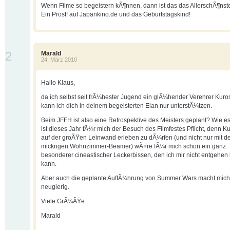
Wenn Filme so begeistern kÃ¶nnen, dann ist das das AllerschÃ¶nst
Ein Prost! auf Japankino.de und das Geburtstagskind!
2
Marald
24. März 2010
Hallo Klaus,
da ich selbst seit frÃ¼hester Jugend ein glÃ¼hender Verehrer Kuro
kann ich dich in deinem begeisterten Elan nur unterstÃ¼tzen.
Beim JFFH ist also eine Retrospektive des Meisters geplant? Wie es
ist dieses Jahr fÃ¼r mich der Besuch des Filmfestes Pflicht, denn 
auf der groÃŸen Leinwand erleben zu dÃ¼rfen (und nicht nur mit 
mickrigen Wohnzimmer-Beamer) wÃ¤re fÃ¼r mich schon ein ganz
besonderer cineastischer Leckerbissen, den ich mir nicht entgehen
kann.
Aber auch die geplante AuffÃ¼hrung von Summer Wars macht mich
neugierig.
Viele GrÃ¼ÃŸe
Marald