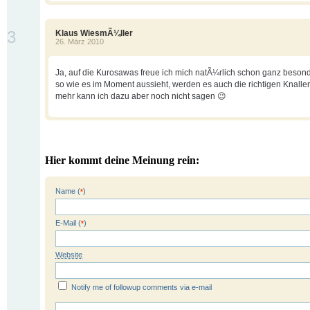
3
Klaus WiesmÃ¼ller
26. März 2010
Ja, auf die Kurosawas freue ich mich natÃ¼rlich schon ganz beson
so wie es im Moment aussieht, werden es auch die richtigen Knall
mehr kann ich dazu aber noch nicht sagen 😉
Hier kommt deine Meinung rein:
Name (
)
*
E-Mail (
)
*
Website
Notify me of followup comments via e-mail