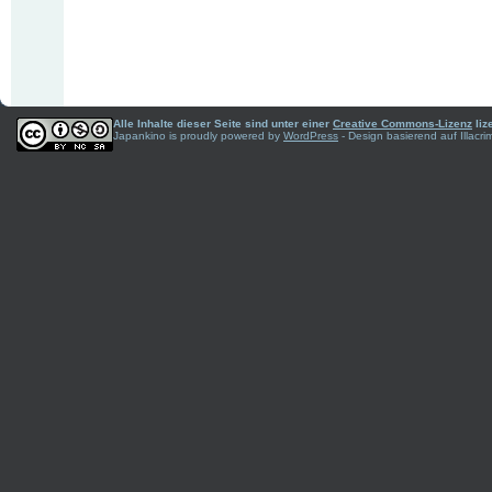
Alle Inhalte dieser Seite sind unter einer
Creative Commons-Lizenz
liz
Japankino is proudly powered by
WordPress
- Design basierend auf Illac