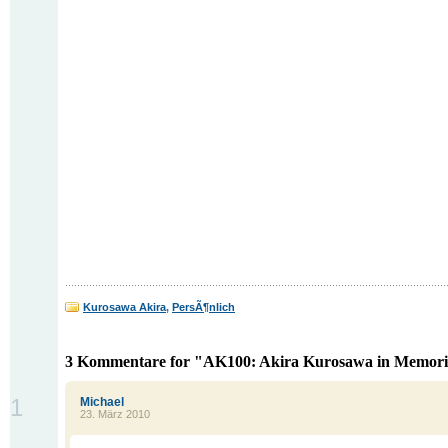
Kurosawa Akira
,
PersÃ¶nlich
3 Kommentare for "AK100: Akira Kurosawa in Memor
1
Michael
23. März 2010