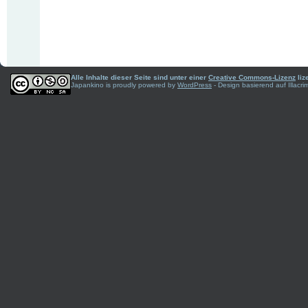
Alle Inhalte dieser Seite sind unter einer
Creative Commons-Lizenz
liz
Japankino is proudly powered by
WordPress
- Design basierend auf Illac