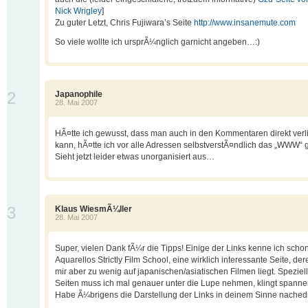
Nick Wrigley
]
Zu guter Letzt, Chris Fujiwara’s Seite
http://www.insanemute.com
So viele wollte ich ursprÃ¼nglich garnicht angeben…:)
2
Japanophile
28. Mai 2007
HÃ¤tte ich gewusst, dass man auch in den Kommentaren direkt verl
kann, hÃ¤tte ich vor alle Adressen selbstverstÃ¤ndlich das „WWW“ g
Sieht jetzt leider etwas unorganisiert aus…
3
Klaus WiesmÃ¼ller
28. Mai 2007
Super, vielen Dank fÃ¼r die Tipps! Einige der Links kenne ich schon
Aquarellos Strictly Film School, eine wirklich interessante Seite, de
mir aber zu wenig auf japanischen/asiatischen Filmen liegt. Speziel
Seiten muss ich mal genauer unter die Lupe nehmen, klingt spanne
Habe Ã¼brigens die Darstellung der Links in deinem Sinne nachedit