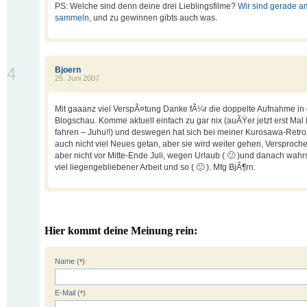
PS: Welche sind denn deine drei Lieblingsfilme?
Wir sind gerade a
sammeln
, und zu gewinnen gibts auch was.
4
Bjoern
25. Juni 2007
Mit gaaanz viel VerspÃ¤tung Danke fÃ¼r die doppelte Aufnahme in 
Blogschau. Komme aktuell einfach zu gar nix (auÃŸer jetzt erst Mal 
fahren – Juhu!!) und deswegen hat sich bei meiner Kurosawa-Retro 
auch nicht viel Neues getan, aber sie wird weiter gehen, Versproch
aber nicht vor Mitte-Ende Juli, wegen Urlaub ( 🙂 )und danach wahr
viel liegengebliebener Arbeit und so ( 🙁 ). Mfg BjÃ¶rn.
Hier kommt deine Meinung rein:
Name (
)
*
E-Mail (
)
*