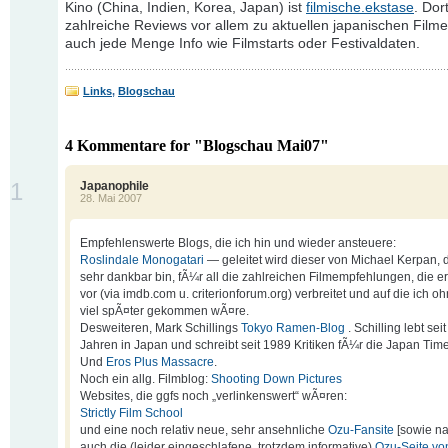
Kino (China, Indien, Korea, Japan) ist
filmische.ekstase
. Dort
zahlreiche Reviews vor allem zu aktuellen japanischen Filme
auch jede Menge Info wie Filmstarts oder Festivaldaten.
Links
,
Blogschau
4 Kommentare for "Blogschau Mai07"
1
Japanophile
28. Mai 2007
Empfehlenswerte Blogs, die ich hin und wieder ansteuere:
Roslindale Monogatari
— geleitet wird dieser von Michael Kerpan, 
sehr dankbar bin, fÃ¼r all die zahlreichen Filmempfehlungen, die e
vor (via imdb.com u. criterionforum.org) verbreitet und auf die ich oh
viel spÃ¤ter gekommen wÃ¤re.
Desweiteren, Mark Schillings
Tokyo Ramen-Blog
. Schilling lebt se
Jahren in Japan und schreibt seit 1989 Kritiken fÃ¼r die Japan Tim
Und
Eros Plus Massacre
.
Noch ein allg. Filmblog:
Shooting Down Pictures
Websites, die ggfs noch „verlinkenswert“ wÃ¤ren:
Strictly Film School
und eine noch relativ neue, sehr ansehnliche
Ozu-Fansite
[sowie na
auch die (leider eingeschlafene, trotzdem informative)
Ozu-Seite vo