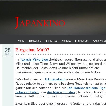
Home
Bibliografie
Filme A-Z
Kontakt
Impressum
Akira Kur
28
Blogschau Mai07
MAI
Im
Takashi Miike-Blog
dreht sich wenig überraschend alles 
Miike und seine Filme. News und Wissenswertes stellen den
Hauptanteil der Posts, dazu kommen sehr umfangreiche
Linksammlungen zu einigen der wichtigsten Filme Miikes.
Björn hat in seinem
Filmtagebuch
eine schöne Akira Kurosa
Retrospektive begonnen, es gibt schon Rezensionen zu eini
ganz alten und seltenen Filme wie
Die Männer die dem Tiger
Schwanz traten
oder
Am Allerschönsten
(den ich auch noch 
kenne). Hoffe, dass da noch mehr kommt. Ganbatte ne! 🙂
Zwar kein Blog aber eine interessante Seite rund um das asi