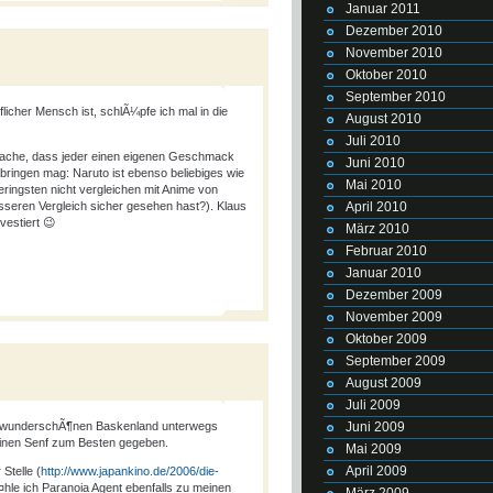
Januar 2011
Dezember 2010
November 2010
Oktober 2010
September 2010
licher Mensch ist, schlÃ¼pfe ich mal in die
August 2010
Juli 2010
sache, dass jeder einen eigenen Geschmack
Juni 2010
bringen mag: Naruto ist ebenso beliebiges wie
Mai 2010
eringsten nicht vergleichen mit Anime von
April 2010
sseren Vergleich sicher gesehen hast?). Klaus
vestiert 😉
März 2010
Februar 2010
Januar 2010
Dezember 2009
November 2009
Oktober 2009
September 2009
August 2009
Juli 2009
Juni 2009
im wunderschÃ¶nen Baskenland unterwegs
einen Senf zum Besten gegeben.
Mai 2009
April 2009
Stelle (
http://www.japankino.de/2006/die-
¤hle ich Paranoia Agent ebenfalls zu meinen
März 2009