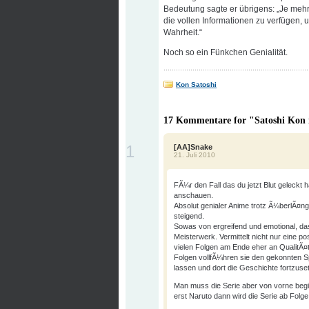
Bedeutung sagte er übrigens: „Je mehr 
die vollen Informationen zu verfügen,
Wahrheit.“
Noch so ein Fünkchen Genialität.
Kon Satoshi
17 Kommentare for "Satoshi Kon 
1
[AA]Snake
21. Juli 2010
FÃ¼r den Fall das du jetzt Blut geleckt h
anschauen.
Absolut genialer Anime trotz Ã¼berlÃ¤
steigend.
Sowas von ergreifend und emotional, da
Meisterwerk. Vermittelt nicht nur eine p
vielen Folgen am Ende eher an QualitÃ
Folgen vollfÃ¼hren sie den gekonnten Sp
lassen und dort die Geschichte fortzuse
Man muss die Serie aber von vorne begi
erst Naruto dann wird die Serie ab Fol