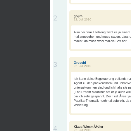
2
gojira
22. Juli 2010
Also bei dem Titelsong zieht es ja einem
mal angesehen und muss sagen, dass das
macht, da muss wohl mal die Box her… 
3
Groschi
22. Juli 2010
Ich kann deine Begeisterung vollends n
Agent zu den packendsten und unkonvent
untergekommen sind und ich halte sie p
„The Dream Machine“ hat er ja auch wied
bin ich sehr gespannt. Der Titel lÃ¤sst 
Paprika-Thematik nochmal aufgreift, da 
Vertiefung…
4
Klaus WiesmÃ¼ller
22. Juli 2010