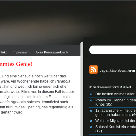
ntakt
Impressum
Akira Kurosawa-Buch
ammtes Genie!
Japankino abonnieren
e. Und eine Serie, die noch weit über das
ch wäre. Am Wochenende habe ich
Paranoia
 hin und weg. Ich bin ja eigentlich eher
Meistkommentierte Artikel
alerweise Filme vor. In diesem Fall ist aber
Die besten Animes aller Z
e möglich macht, die in einem Film niemals
Ponyo im Oktober in de
ranoia Agent
als solches demnächst noch
Kinos
(85)
 mir nur um das Opening, das regelmäßig als
12 japanische Filme, di
 genannt wird:
gesehen haben muss
(6
Welcher Miyazaki ist der
Satoshi Kon ist ein ver
(17)