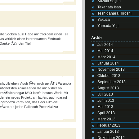
Suzuki Seijun
Takahata Isao
Teshigahara Hiroshi
Yakuza
Yamada Yoji
 die Socken aus! Habe mir trotzdem einen Teil
Archiv
 wirklich einen interessanten Eindruck
Danke fÃ¼r den Tip!
Juli 2014
Mai 2014
März 2014
Januar 2014
November 2013
Oktober 2013
September 2013
achvollziehen. Auch fÃ¼r mich gehÃ¶rt Paranoia
August 2013
ionellsten Animeserien die mir bisher so
ersÃ¶nlich sogar fÃ¼r Kon’s bestes Werk. Mit
Juli 2013
er ein neues Projekt am laufen, auch darauf
Juni 2013
ja geradezu vermuten, dass der Film die
Mai 2013
wÃ¤re auf jeden Fall noch Potenzial zur
April 2013
März 2013
Februar 2013
Januar 2013
Dezember 2012