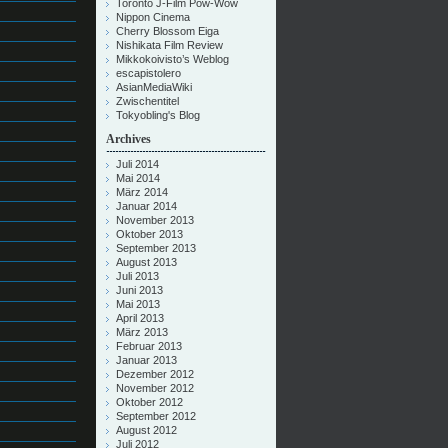
Toronto J-Film Pow-Wow
Nippon Cinema
Cherry Blossom Eiga
Nishikata Film Review
Mikkokoivisto’s Weblog
escapistolero
AsianMediaWiki
Zwischentitel
Tokyobling's Blog
Archives
Juli 2014
Mai 2014
März 2014
Januar 2014
November 2013
Oktober 2013
September 2013
August 2013
Juli 2013
Juni 2013
Mai 2013
April 2013
März 2013
Februar 2013
Januar 2013
Dezember 2012
November 2012
Oktober 2012
September 2012
August 2012
Juli 2012