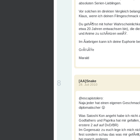
absoluten Serien-Lieblingen.
Vor solchen im direkten Vergleich belang
Klaus, wenn ich deinen Filmgeschmack ri
Du gehÃ¶rst mit hoher Wahrscheinlichkeit
etwa 20 Jahren entwachsen bin), die d
und Anime zu schÃ¤tzen weiÃŸ.
Im Ãœbrigen kann ich deine Euphorie b
GrÃ¼ÃŸe
Marald
8
[AA]Snake
28. Juli 2010
@escapistolero:
Naja jeder hat einen eigenen Geschmack,
diplomatischer 😛
Was Satoshi Kon angeht habe ich nicht 
Godfathers und Paprika hat mir gefallen, 
erstere 2 auf auf DvD/BR)
Im Gegensatz zu euch lege ich mich ni
fest sondern schau das was mir gefÃ¤llt,
bei manch anderen.