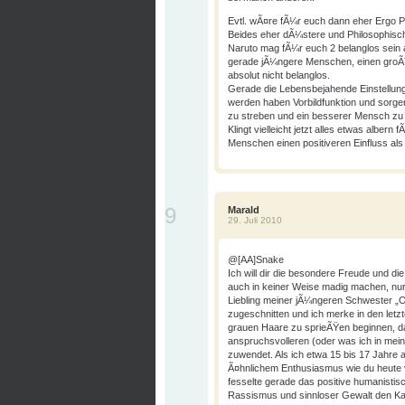
Evtl. wÃ¤re fÃ¼r euch dann eher Ergo 
Beides eher dÃ¼stere und Philosophisch
Naruto mag fÃ¼r euch 2 belanglos sein al
gerade jÃ¼ngere Menschen, einen groÃŸ
absolut nicht belanglos.
Gerade die Lebensbejahende Einstellung 
werden haben Vorbildfunktion und sorge
zu streben und ein besserer Mensch zu
Klingt vielleicht jetzt alles etwas alber
Menschen einen positiveren Einfluss als
9
Marald
29. Juli 2010
@[AA]Snake
Ich will dir die besondere Freude und d
auch in keiner Weise madig machen, nur
Liebling meiner jÃ¼ngeren Schwester „O
zugeschnitten und ich merke in den let
grauen Haare zu sprieÃŸen beginnen, 
anspruchsvolleren (oder was ich in mei
zuwendet. Als ich etwa 15 bis 17 Jahre a
Ã¤hnlichem Enthusiasmus wie du heute vi
fesselte gerade das positive humanistis
Rassismus und sinnloser Gewalt den Ka