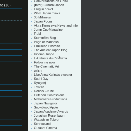
Conversations on Ghibli
no
(16)
{Inter} Cultural Japan
Frog in a Well
What Japan thinks
35 Millimeter
Japan Focus
Akira Kurosawa News and Info
Jump Cut-Magazine
F.LM
Stummfilm-Blog
Page of Madness
Filmische Ekstase
The Ancient Japan Blog
Kinema Junpo
E-Cahiers du CinÃ©ma
Follow me now
The Cinematic Art
girish
Like Anna Karina’s sweater
Sushi Day
Ryuganji
Tativille
Dennis Grune
Criterion Confessions
Maboroshii Productions
Japan Navigator
Snowblood Apple
Japan Academy Awards
Jonathan Rosenbaum
Watashi to Tokyo
Schneeland
Outcast Cinema