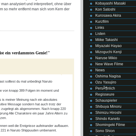
Kobayashi Masaki
man analysiert und interpretiert, ohne über
 um so mehr entfernt man sich vom Kern der
Kon Satoshi
Kurosawa Akira
Kurzfilm
Links
Listen
Miike Takashi
Miyazaki Hayao
Mizoguchi Kenji
ist ein verdammtes Genie!"
Naruse Mikio
New Wave Filme
News
Oshima Nagisa
ast solltest du mal unbedingt Naruto
Ozu Yasujiro
PersÃ¶nlich
nge von knapp 389 Folgen im moment und
Regisseure
s is meiner Meinung nach ein absolutes
Schauspieler
ositive Message sondern hat auch trotz der
Shibuya Minoru
¤t zugelegt als abgenommen. Nach knapp 220
Shimizu Hiroshi
rung Alle Charaktere ein paar Jahre Altern zu
tzen.
Shindo Kaneto
Shomingeki Filme
nnen weil die Ereignisse aufeinander aufbauen.
ge 221 in Naruto Shippuuden umbenannt.
Sono Shion