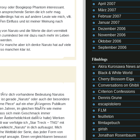
April 2007
Proxy oder Boogiepop Phantom interessant.
März 2007
 ansprechende Serien die ich sehr mag.
Februar 2007
lerdings hat es auf andere Leute wie mich, vllt.
en Einfluss und ist meiner Meinung nach
Januar 2007
Dezember 2006
von Naruto und die Werte die dort vermittelt
November 2006
n zumindest bei mir dazu nach mehr im Leben
 werden.
Oktober 2006
n fÃ¼r manche aber ich denke Naruto hat auf viele
September 2006
 so manchen klar ist.
Filmblogs
Akira Kurosawa News an
Black & White World
Cherry Blossom Eiga
Conversations on Ghibli
Criterion Confessions
ie fÃ¼r dich vorhandene Bedeutung Narutos
Dennis Grune
 ist gerade „Naruto“ oder auch der besondere
escapistolero
ne Piece“ auf ein eher jÃ¼ngeres Publikum
zten Jahren, im gleichen MaÃŸe wie meine
F.LM
dass sich mein Geschmack immer
feuilleton
ner Ãœberheblichkeit dafÃ¼r halte) Werken
filmtagebuch
lt war verfolgte ich „Star Treck – TNG“ mit
elleicht „Naruto“ in dich aufsaugst. Mich
girish
che Weltbild der Serie, das jeder Form von
Jonathan Rosenbaum
mpf ansagte. Einen vergleichbaren bewusst