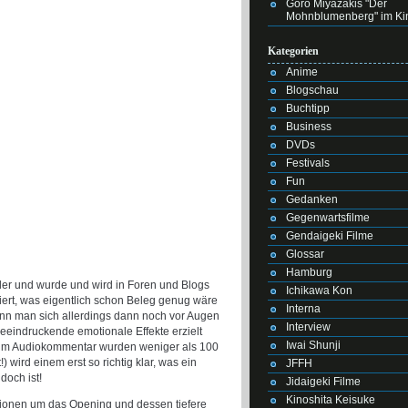
Goro Miyazakis "Der
Mohnblumenberg" im Ki
Kategorien
Anime
Blogschau
Buchtipp
Business
DVDs
Festivals
Fun
Gedanken
Gegenwartsfilme
Gendaigeki Filme
Glossar
Hamburg
ller und wurde und wird in Foren und Blogs
Ichikawa Kon
etiert, was eigentlich schon Beleg genug wäre
Interna
Wenn man sich allerdings dann noch vor Augen
Interview
 beeindruckende emotionale Effekte erzielt
Iwai Shunji
 im Audiokommentar wurden weniger als 100
 wird einem erst so richtig klar, was ein
JFFH
doch ist!
Jidaigeki Filme
Kinoshita Keisuke
ionen um das Opening und dessen tiefere