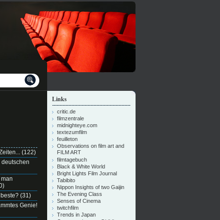
Links
critic.de
filmzentrale
midnighteye.com
textezumfilm
feuilleton
Observations on film art and
eiten...
(122)
FILM ART
filmtagebuch
n deutschen
Black & White World
Bright Lights Film Journal
e man
Tabibito
0)
Nippon Insights of two Gaijin
The Evening Class
 beste?
(31)
Senses of Cinema
dammtes Genie!
twitchfilm
Trends in Japan