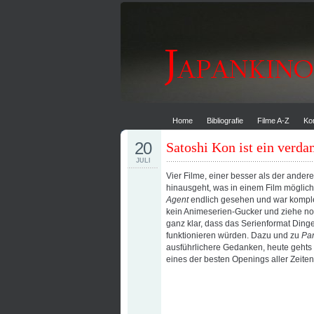
Home
Bibliografie
Filme A-Z
Ko
20
Satoshi Kon ist ein verd
JULI
Vier Filme, einer besser als der ander
hinausgeht, was in einem Film mögli
Agent
endlich gesehen und war komplett
kein Animeserien-Gucker und ziehe norm
ganz klar, dass das Serienformat Ding
funktionieren würden. Dazu und zu
Pa
ausführlichere Gedanken, heute gehts
eines der besten Openings aller Zeiten