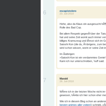
6
escapistolero
23. Juli 2010
Hehe, also da Klaus ein ausgesucht hÃ¶f
Rolle des Bad Cop.
Bei allem Respekt gegenÃ¼ber der Tat
hat und seine Zeit womit auch immer ver
billiges Kramszeug und lÃ¤sst sich im G
Satoshi Kon (die du, Ã¼brigens, zum be
wird schon wissen, worin er seine Zeit in
Im Ãœbrigen:
>Satoshi Kon ist ein verdammtes Genie!
Kann ich nur unterschreiben, ’nuff said.
7
Marald
26. Juli 2010
WÃ¤re ich in der letzten Woche nicht 
gewesen, hÃ¤tte ich hier schon eher m
Wie ich in diesem Blog schon an anderer 
besten-animes-aller-zeiten/
) schrieb, zÃ