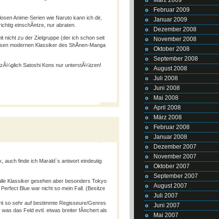
Februar 2009
losen Anime-Serien wie Naruto kann ich dir,
Januar 2009
chtig einschÃ¤tze, nur abraten.
Dezember 2008
 nicht zu der Zielgruppe (der ich schon seit
November 2008
iesen modernen Klassiker des ShÅnen-Manga
Oktober 2008
September 2008
ezÃ¼glich Satoshi Kons nur unterstÃ¼tzen!
August 2008
Juli 2008
Juni 2008
Mai 2008
April 2008
März 2008
Februar 2008
Januar 2008
Dezember 2007
November 2007
 auch finde ich Marald`s antwort eindeutig
Oktober 2007
September 2007
alle Klassiker gesehen aber besonders Tokyo
August 2007
Perfect Blue war nicht so mein Fall. (Besitze
Juli 2007
cht so sehr auf bestimmte Regisseure/Genres
Juni 2007
 was das Feld evtl. etwas breiter fÃ¤chert als
Mai 2007