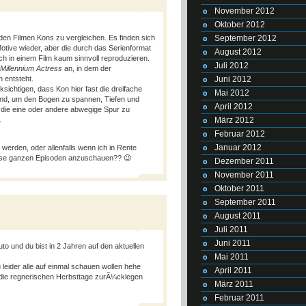
November 2012
Oktober 2012
September 2012
 den Filmen Kons zu vergleichen. Es finden sich
otive wieder, aber die durch das Serienformat
August 2012
h in einem Film kaum sinnvoll reproduzieren.
Juli 2012
Millennium Actress
an, in dem der
Juni 2012
 entsteht.
chtigen, dass Kon hier fast die dreifache
Mai 2012
and, um den Bogen zu spannen, Tiefen und
April 2012
 die eine oder andere abwegige Spur zu
März 2012
.
Februar 2012
Januar 2012
 werden, oder allenfalls wenn ich in Rente
diese ganzen Episoden anzuschauen?? 😉
Dezember 2011
November 2011
Oktober 2011
September 2011
August 2011
Juli 2011
Juni 2011
o und du bist in 2 Jahren auf den aktuellen
Mai 2011
 leider alle auf einmal schauen wollen hehe
April 2011
die regnerischen Herbsttage zurÃ¼cklegen
März 2011
Februar 2011