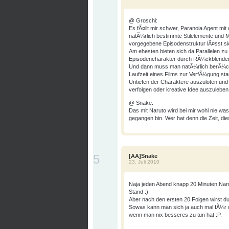
@ Groschi:
Es fÃ¤llt mir schwer, Paranoia Agent mit
natÃ¼rlich bestimmte Stilelemente und M
vorgegebene Episodenstruktur lÃ¤sst sic
Am ehesten bieten sich da Parallelen zu
Episodencharakter durch RÃ¼ckblenden
Und dann muss man natÃ¼rlich berÃ¼cksi
Laufzeit eines Films zur VerfÃ¼gung st
Untiefen der Charaktere auszuloten und
verfolgen oder kreative Idee auszuleben
@ Snake:
Das mit Naruto wird bei mir wohl nie was
gegangen bin. Wer hat denn die Zeit, 
5
[AA]Snake
23. Juli 2010
Naja jeden Abend knapp 20 Minuten Narut
Stand :).
Aber nach den ersten 20 Folgen wirst du
Sowas kann man sich ja auch mal fÃ¼r 
wenn man nix besseres zu tun hat :P.