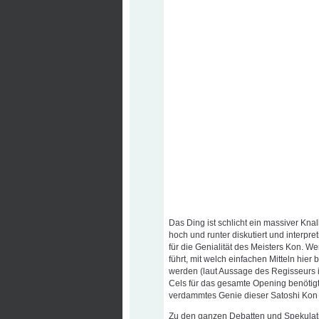
Das Ding ist schlicht ein massiver Kna
hoch und runter diskutiert und interpr
für die Genialität des Meisters Kon. 
führt, mit welch einfachen Mitteln hier
werden (laut Aussage des Regisseurs
Cels für das gesamte Opening benötigt!)
verdammtes Genie dieser Satoshi Kon 
Zu den ganzen Debatten und Spekulat