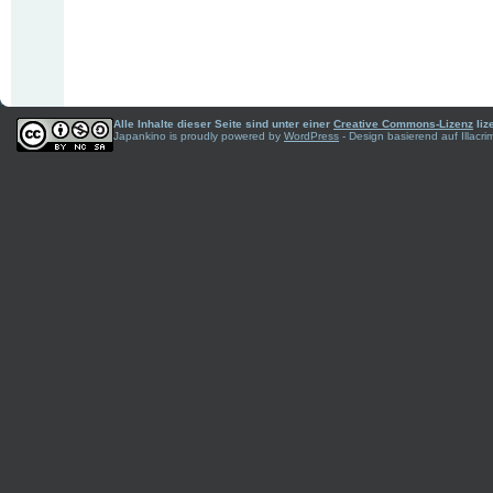
Alle Inhalte dieser Seite sind unter einer
Creative Commons-Lizenz
liz
Japankino is proudly powered by
WordPress
- Design basierend auf Illac