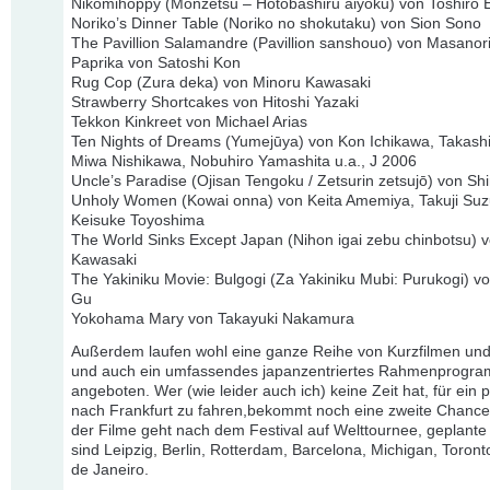
Nikomihoppy (Monzetsu – Hotobashiru aiyoku) von Toshiro
Noriko’s Dinner Table (Noriko no shokutaku) von Sion Sono
The Pavillion Salamandre (Pavillion sanshouo) von Masanor
Paprika von Satoshi Kon
Rug Cop (Zura deka) von Minoru Kawasaki
Strawberry Shortcakes von Hitoshi Yazaki
Tekkon Kinkreet von Michael Arias
Ten Nights of Dreams (Yumejūya) von Kon Ichikawa, Takashi
Miwa Nishikawa, Nobuhiro Yamashita u.a., J 2006
Uncle’s Paradise (Ojisan Tengoku / Zetsurin zetsujō) von Sh
Unholy Women (Kowai onna) von Keita Amemiya, Takuji Suz
Keisuke Toyoshima
The World Sinks Except Japan (Nihon igai zebu chinbotsu) 
Kawasaki
The Yakiniku Movie: Bulgogi (Za Yakiniku Mubi: Purukogi) v
Gu
Yokohama Mary von Takayuki Nakamura
Außerdem laufen wohl eine ganze Reihe von Kurzfilmen und
und auch ein umfassendes japanzentriertes Rahmenprogra
angeboten. Wer (wie leider auch ich) keine Zeit hat, für ein 
nach Frankfurt zu fahren,bekommt noch eine zweite Chance:
der Filme geht nach dem Festival auf Welttournee, geplante
sind Leipzig, Berlin, Rotterdam, Barcelona, Michigan, Toront
de Janeiro.