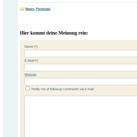
News
,
Festivals
Hier kommt deine Meinung rein:
Name (
)
*
E-Mail (
)
*
Website
Notify me of followup comments via e-mail