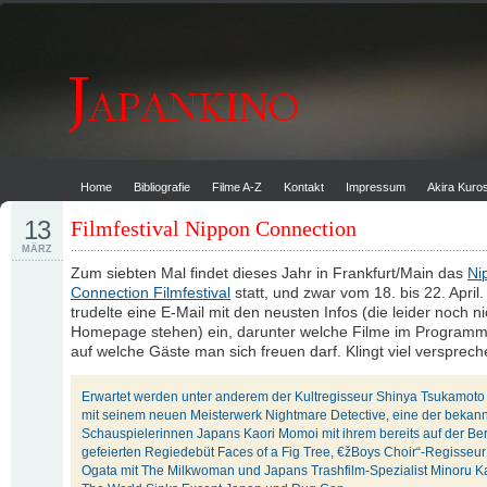
Home
Bibliografie
Filme A-Z
Kontakt
Impressum
Akira Kur
13
Filmfestival Nippon Connection
MÄRZ
Zum siebten Mal findet dieses Jahr in Frankfurt/Main das
Ni
Connection Filmfestival
statt, und zwar vom 18. bis 22. April
trudelte eine E-Mail mit den neusten Infos (die leider noch ni
Homepage stehen) ein, darunter welche Filme im Programm
auf welche Gäste man sich freuen darf. Klingt viel versprech
Erwartet werden unter anderem der Kultregisseur Shinya Tsukamoto 
mit seinem neuen Meisterwerk Nightmare Detective, eine der bekan
Schauspielerinnen Japans Kaori Momoi mit ihrem bereits auf der Ber
gefeierten Regiedebüt Faces of a Fig Tree, €žBoys Choir“-Regisseur
Ogata mit The Milkwoman und Japans Trashfilm-Spezialist Minoru K