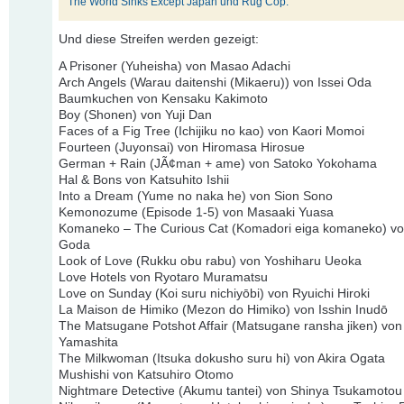
The World Sinks Except Japan und Rug Cop.
Und diese Streifen werden gezeigt:
A Prisoner (Yuheisha) von Masao Adachi
Arch Angels (Warau daitenshi (Mikaeru)) von Issei Oda
Baumkuchen von Kensaku Kakimoto
Boy (Shonen) von Yuji Dan
Faces of a Fig Tree (Ichijiku no kao) von Kaori Momoi
Fourteen (Juyonsai) von Hiromasa Hirosue
German + Rain (JÃ¢man + ame) von Satoko Yokohama
Hal & Bons von Katsuhito Ishii
Into a Dream (Yume no naka he) von Sion Sono
Kemonozume (Episode 1-5) von Masaaki Yuasa
Komaneko – The Curious Cat (Komadori eiga komaneko) v
Goda
Look of Love (Rukku obu rabu) von Yoshiharu Ueoka
Love Hotels von Ryotaro Muramatsu
Love on Sunday (Koi suru nichiyōbi) von Ryuichi Hiroki
La Maison de Himiko (Mezon do Himiko) von Isshin Inudō
The Matsugane Potshot Affair (Matsugane ransha jiken) von
Yamashita
The Milkwoman (Itsuka dokusho suru hi) von Akira Ogata
Mushishi von Katsuhiro Otomo
Nightmare Detective (Akumu tantei) von Shinya Tsukamotou