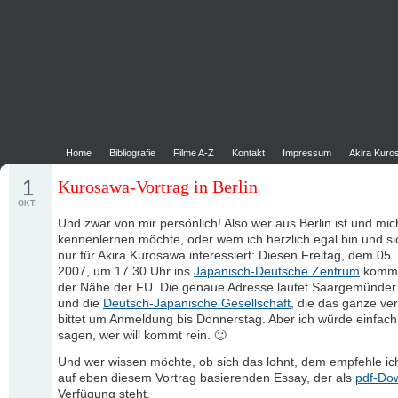
Home
Bibliografie
Filme A-Z
Kontakt
Impressum
Akira Kur
1
Kurosawa-Vortrag in Berlin
OKT.
Und zwar von mir persönlich! Also wer aus Berlin ist und mic
kennenlernen möchte, oder wem ich herzlich egal bin und si
nur für Akira Kurosawa interessiert: Diesen Freitag, dem 05.
2007, um 17.30 Uhr ins
Japanisch-Deutsche Zentrum
komme
der Nähe der FU. Die genaue Adresse lautet Saargemünder 
und die
Deutsch-Japanische Gesellschaft
, die das ganze ver
bittet um Anmeldung bis Donnerstag. Aber ich würde einfach
sagen, wer will kommt rein. 🙂
Und wer wissen möchte, ob sich das lohnt, dem empfehle i
auf eben diesem Vortrag basierenden Essay, der als
pdf-Do
Verfügung steht.