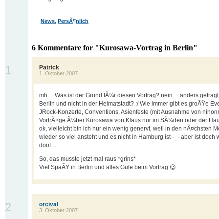
News
,
PersÃ¶nlich
6 Kommentare for "Kurosawa-Vortrag in Berlin"
1
Patrick
1. Oktober 2007
mh… Was ist der Grund fÃ¼r diesen Vortrag? nein… anders gefragt
Berlin und nicht in der Heimatstadt? :/ Wie immer gibt es groÃŸe Eve
JRock-Konzerte, Conventions, Asienfeste (mit Ausnahme von nihon
VortrÃ¤ge Ã¼ber Kurosawa von Klaus nur im SÃ¼den oder der Haup
ok, vielleicht bin ich nur ein wenig genervt, weil in den nÃ¤chsten 
wieder so viel ansteht und es nicht in Hamburg ist -_- aber ist doch w
doof…
So, das musste jetzt mal raus *grins*
Viel SpaÃŸ in Berlin und alles Gute beim Vortrag 😉
2
orcival
3. Oktober 2007