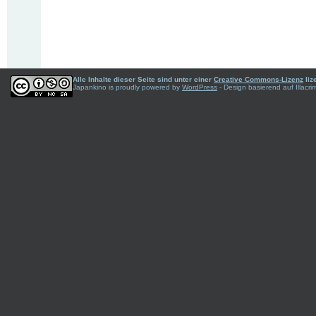
Alle Inhalte dieser Seite sind unter einer
Creative Commons-Lizenz
liz
Japankino is proudly powered by
WordPress
- Design basierend auf Illac