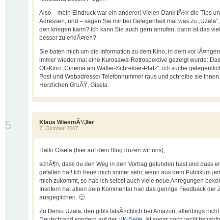
Also – mein Eindruck war ein anderer! Vielen Dank fÃ¼r die Tips un
Adressen, und – sagen Sie mir bei Gelegenheit mal was zu „Uzala“,
den kriegen kann? Ich kann Sie auch gern anrufen, dann ist das viel
besser zu erklÃ¤ren?
Sie baten mich um die Information zu dem Kino, in dem vor lÃ¤ngere
immer wieder mal eine Kurosawa-Retrospektive gezeigt wurde: Das 
Off-Kino „Cinema am Walter-Schreiber-Platz“, ich suche gelegentli
Post-und Webadresse/ Telefonnummer raus und schreibe sie Ihnen
Herzlichen GruÃŸ, Gisela
5
Klaus WiesmÃ¼ller
7. Oktober 2007
Hallo Gisela (hier auf dem Blog duzen wir uns),
schÃ¶n, dass du den Weg in den Vortrag gefunden hast und dass er
gefallen hat! Ich freue mich immer sehr, wenn aus dem Publikum je
mich zukommt, so hab ich selbst auch viele neue Anregungen bek
Insofern hat allein dein Kommentar hier das geringe Feedback der 
ausgeglichen. 🙂
Zu Dersu Uzala, den gibts tatsÃ¤chlich bei Amazon, allerdings nicht
Deutschland sondern auf der
UK-Seite
. Ist sogar noch recht bezahlb