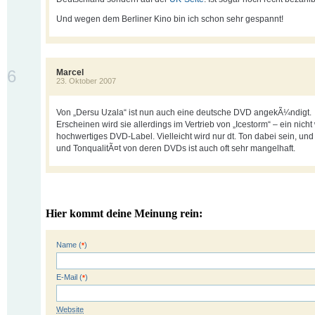
Und wegen dem Berliner Kino bin ich schon sehr gespannt!
6
Marcel
23. Oktober 2007
Von „Dersu Uzala“ ist nun auch eine deutsche DVD angekÃ¼ndigt.
Erscheinen wird sie allerdings im Vertrieb von „Icestorm“ – ein nicht 
hochwertiges DVD-Label. Vielleicht wird nur dt. Ton dabei sein, und 
und TonqualitÃ¤t von deren DVDs ist auch oft sehr mangelhaft.
Hier kommt deine Meinung rein:
Name (
)
*
E-Mail (
)
*
Website