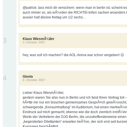
@patrick: lass mich dir versichern: wenn man in berlin ist, scheint e
auch immer so, als wÃ¼rden die RICHTIG tollen sachen woanders l
ausser halt diesne freitag um 1/2 sechs…
3
Klaus WiesmÃ¼ller
3. Oktober 2007
hey, was soll ich machen? die AOL-Arena war schon vergeben! 😉
4
Gisela
6. Oktober 2007
Lieber Klaus WiesmÃ¼ller,
gestern waren Sie also nun in Berlin und ich fand Ihren Vortrag toll –
hÃ¤tte mir nur ein bisschen gemeinsames GesprÃ¤ch gewÃ¼nscht, 
schweigende „Konsumhaltung“ im Auditorium, hat einen merkwÃ¼r
Eindruck auf mich gemacht, ebenso wie die doch ziemlich irrefÃ¼h
Worte der Vertreterin der DJG Berlin, die unzutreffenderweise einen
„begeisterten Dilettanten“ erwarten lieÃŸen, der sich erst seit kurze
Kurosawa beschÃ¤ftigt…