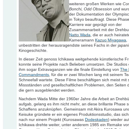
weiteren großen Werken wie
Con
Bonchi, Odd Obsession
und wurd
der Dokumentation der Olympisc
in Tokyo beauftragt. Diese Phase
Karriere war geprägt von der
Zusammenarbeit mit der Drehbu
Natto Wada
, die er auch heirate
Kameramann
Kazuo Miyagawa
,
unbestritten der herausragendste seines Fachs in der japan
Kinogeschichte.
In dieser Zeit genoss Ichikawa weitgehende künstlerische Fr
konnte seine Projekte nach Belieben umsetzen. Die Studios 
ihm sogar Extravaganzen wie die finale Einstellung von
The 
Commandments
, für die er zwei Wochen lang mit seinem T
Schneefall wartete. Diese Filme beschäftigen sich meist mit 
Missständen und gesellschaftlichen Problemen, den Seiten de
die gern ausgeblendet werden.
Nachdem Wada Mitte der 1960er Jahre die Arbeit an Drehb
aufgab, gelang es ihm nicht mehr, an diese brillante Phase 
Schaffens anzuknüpfen. Gemeinsam mit Akira Kurosawa und
Keisuke gründete er ein eigenes Produktionsstudio, das sich
nach nur einem Projekt (Kurosawas
Dodeskaden
) wieder auf
Ichikawa drehte weiter, unter anderem 1985 ein Remake v