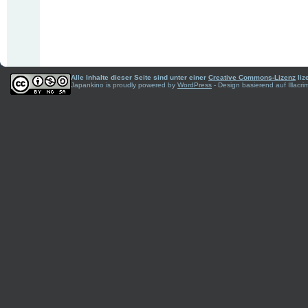
Alle Inhalte dieser Seite sind unter einer
Creative Commons-Lizenz
liz
Japankino is proudly powered by
WordPress
- Design basierend auf Illac