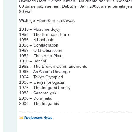
Burmese Harp
. Seinen letzten Film drehte der 1915 Gebor
60 Jahre nach seinem Debut im Jahr 2006, als er bereits jen
90 war.
Wichtige Filme Kon Ichikawas:
1946 – Musume dojoji
1956 – The Burmese Harp
1956 – Nihonbashi
1958 – Conflagration
1959 – Odd Obsession
1959 – Fires on a Plain
1960 – Bonchi
1962 – The Broken Commandments
1963 – An Actor’s Revenge
1964 – Tokyo Olympiad
1966 – Genji monogatari
1976 – The Inugami Family
1983 – Sasame yuki
2000 – Doraheita
2006 – The Inugamis
Regisseure
,
News