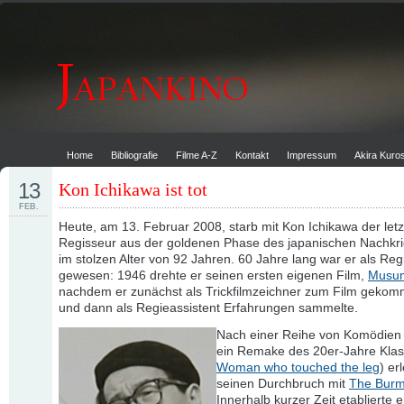
Home
Bibliografie
Filme A-Z
Kontakt
Impressum
Akira Kur
13
Kon Ichikawa ist tot
FEB.
Heute, am 13. Februar 2008, starb mit Kon Ichikawa der let
Regisseur aus der goldenen Phase des japanischen Nachkr
im stolzen Alter von 92 Jahren. 60 Jahre lang war er als Regi
gewesen: 1946 drehte er seinen ersten eigenen Film,
Musum
nachdem er zunächst als Trickfilmzeichner zum Film geko
und dann als Regieassistent Erfahrungen sammelte.
Nach einer Reihe von Komödien 
ein Remake des 20er-Jahre Klas
Woman who touched the leg
) er
seinen Durchbruch mit
The Burm
Innerhalb kurzer Zeit etablierte e