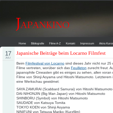
Home
Bibliografie
Filme A-Z
Kontakt
Impressum
Akira Kur
17
Japanische Beiträge beim Locarno Filmfest
JULI
Beim
Filmfestival von Locarno
sind dieses Jahr nicht nur 25
Filme vertreten, worüber sich das
Feuilleton
zurecht freut. A
japanophile Cineasten gibt es einiges zu sehen, allen voran
Filme von Shinji Aoyama und Hitoshi Matsumoto. Letzterem 
eine Werkschau gewidmet:
SAYA ZAMURAI (Scabbard Samurai) von Hitoshi Matsumoto
DAI-NIHONJIN (Big Man Japan) von Hitoshi Matsumoto
SHINBORU (Symbol) von Hitoshi Matsumoto
SAUDADE von Katsuya Tomita
TOKYO KOEN von Shinji Aoyama
NINIFUNI von Tetsuya Mariko (Kurzfilm)