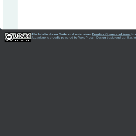
Alle Inhalte dieser Seite sind unter einer
Creative Commons-Lizenz
liz
Japankino is proudly powered by
WordPress
- Design basierend auf Illac