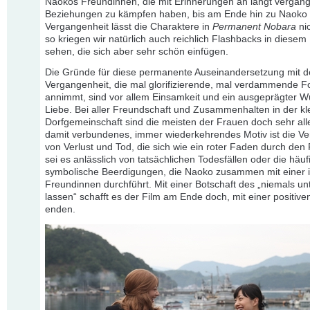
Naokos Freundinnen, die mit Erinnerungen an längt vergan
Beziehungen zu kämpfen haben, bis am Ende hin zu Naoko s
Vergangenheit lässt die Charaktere in
Permanent Nobara
nic
so kriegen wir natürlich auch reichlich Flashbacks in diesem
sehen, die sich aber sehr schön einfügen.
Die Gründe für diese permanente Auseinandersetzung mit d
Vergangenheit, die mal glorifizierende, mal verdammende 
annimmt, sind vor allem Einsamkeit und ein ausgeprägter 
Liebe. Bei aller Freundschaft und Zusammenhalten in der kl
Dorfgemeinschaft sind die meisten der Frauen doch sehr alle
damit verbundenes, immer wiederkehrendes Motiv ist die Ve
von Verlust und Tod, die sich wie ein roter Faden durch den F
sei es anlässlich von tatsächlichen Todesfällen oder die häuf
symbolische Beerdigungen, die Naoko zusammen mit einer i
Freundinnen durchführt. Mit einer Botschaft des „niemals un
lassen“ schafft es der Film am Ende doch, mit einer positive
enden.