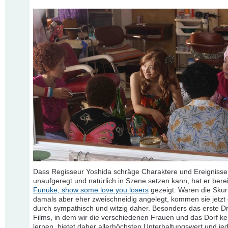
Dass Regisseur Yoshida schräge Charaktere und Ereigniss
unaufgeregt und natürlich in Szene setzen kann, hat er berei
Funuke, show some love you losers
gezeigt. Waren die Skurr
damals aber eher zweischneidig angelegt, kommen sie jetzt
durch sympathisch und witzig daher. Besonders das erste Dri
Films, in dem wir die verschiedenen Frauen und das Dorf k
lernen, bietet daher allerhöchsten Unterhaltungswert und j