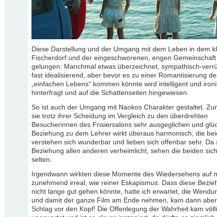
Diese Darstellung und der Umgang mit dem Leben in dem k
Fischerdorf und der eingeschworenen, engen Gemeinschaft 
gelungen: Manchmal etwas überzeichnet, sympathisch-verr
fast idealisierend, aber bevor es zu einer Romantisierung de
„einfachen Lebens“ kommen könnte wird intelligent und iron
hinterfragt und auf die Schattenseiten hingewiesen.
So ist auch der Umgang mit Naokos Charakter gestaltet. Zun
sie trotz ihrer Scheidung im Vergleich zu den überdrehten
Besucherinnen des Frisiersalons sehr ausgeglichen und glüc
Beziehung zu dem Lehrer wirkt überaus harmonisch, die be
verstehen sich wunderbar und lieben sich offenbar sehr. Da 
Beziehung allen anderen verheimlicht, sehen die beiden sic
selten.
Irgendwann wirkten diese Momente des Wiedersehens auf 
zunehmend irreal, wie reiner Eskapismus. Dass diese Bezie
nicht lange gut gehen könnte, hatte ich erwartet, die Wendun
und damit der ganze Film am Ende nehmen, kam dann aber 
Schlag vor den Kopf! Die Offenlegung der Wahrheit kam völl