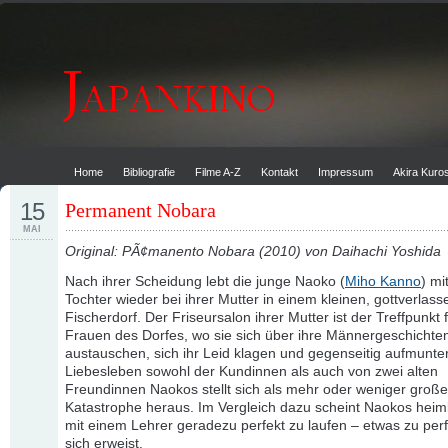
Home
Bibliografie
Filme A-Z
Kontakt
Impressum
Akira Kur
15
Permanent Nobara
MAI
Original: PÃ¢manento Nobara (2010) von Daihachi Yoshida
Nach ihrer Scheidung lebt die junge Naoko (
Miho Kanno
) mi
Tochter wieder bei ihrer Mutter in einem kleinen, gottverlas
Fischerdorf. Der Friseursalon ihrer Mutter ist der Treffpunkt f
Frauen des Dorfes, wo sie sich über ihre Männergeschichte
austauschen, sich ihr Leid klagen und gegenseitig aufmunte
Liebesleben sowohl der Kundinnen als auch von zwei alten
Freundinnen Naokos stellt sich als mehr oder weniger große
Katastrophe heraus. Im Vergleich dazu scheint Naokos heiml
mit einem Lehrer geradezu perfekt zu laufen – etwas zu perf
sich erweist.