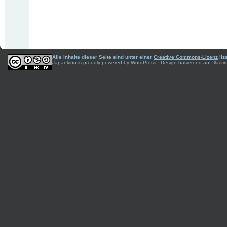
Alle Inhalte dieser Seite sind unter einer
Creative Commons-Lizenz
liz
Japankino is proudly powered by
WordPress
- Design basierend auf Illac