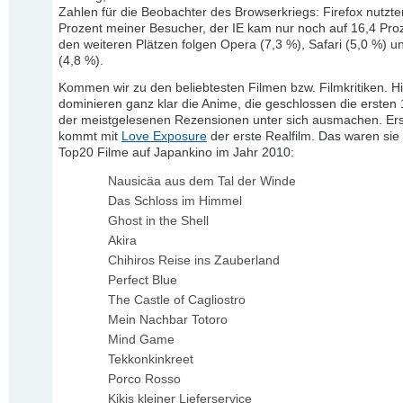
Zahlen für die Beobachter des Browserkriegs: Firefox nutzte
Prozent meiner Besucher, der IE kam nur noch auf 16,4 Proz
den weiteren Plätzen folgen Opera (7,3 %), Safari (5,0 %) 
(4,8 %).
Kommen wir zu den beliebtesten Filmen bzw. Filmkritiken. H
dominieren ganz klar die Anime, die geschlossen die ersten 
der meistgelesenen Rezensionen unter sich ausmachen. Er
kommt mit
Love Exposure
der erste Realfilm. Das waren sie 
Top20 Filme auf Japankino im Jahr 2010:
Nausicäa aus dem Tal der Winde
Das Schloss im Himmel
Ghost in the Shell
Akira
Chihiros Reise ins Zauberland
Perfect Blue
The Castle of Cagliostro
Mein Nachbar Totoro
Mind Game
Tekkonkinkreet
Porco Rosso
Kikis kleiner Lieferservice