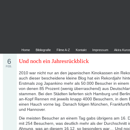
Home
Bibliografie
Filme A-Z
Kontakt
Impressum
Akira Kur
6
Und noch ein Jahresrückblick
FEB.
2010 war nicht nur an den japanischen Kinokassen ein Reko
auch dieser bescheidene kleine Blog hat ein Rekordjahr hinte
Erstmals zog Japankino mehr als 50.000 Besucher in einem 
von denen 85 Prozent (wenig überraschend) aus Deutschla
stammen. Bei den Städten lieferten sich Hamburg und Berlin
an-Kopf Rennen mit jeweils knapp 4000 Besuchern, in dem 
einen Hauch vorne lag. Danach folgen München, Frankfurt/M
und Hannover.
Die meisten Besucher an einem Tag gabs übrigens am 16.
mit 254 Besuchern, was deutlich mehr als der Durchschnitt is
Ahnung, was an diesem 16.12. so besonders war… Und noc