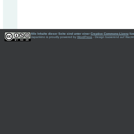
Alle Inhalte dieser Seite sind unter einer
Creative Commons-Lizenz
liz
Japankino is proudly powered by
WordPress
- Design basierend auf Illac