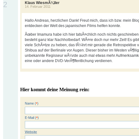
2
Klaus WiesmÃ¼ller
14. Februar 2011
Hallo Andreas, herzlichen Dank! Freut mich, dass ich bzw. mein Blo
entdecken der Welt des japanischen Films helfen konnte.
Ãœber Imamura habe ich hier tatsÃ¤chlich noch nichts geschireben
besteht ganz klar Nachholbedarf. WÃ¤re doch nur mehr Zeit! Es gib
viele SchÃ¤tze zu heben, das fÃ¼hrt mir gerade die Retrospektive 
Shibua auf der Berlinale vor Augen. Dieser bisher im Westen vÃ¶llig
unbekannte Regisseur wÃ¼rde auch mal etwas mehr Aufmerksamke
eine oder andere DVD-VerÃ¶ffentlichung verdienen.
Hier kommt deine Meinung rein:
Name (
)
*
E-Mail (
)
*
Website