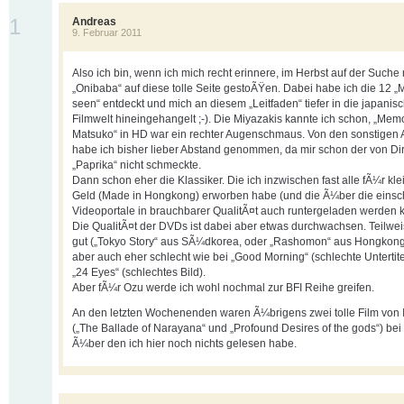
1
Andreas
9. Februar 2011
Also ich bin, wenn ich mich recht erinnere, im Herbst auf der Suche
„Onibaba“ auf diese tolle Seite gestoÃŸen. Dabei habe ich die 12 „
seen“ entdeckt und mich an diesem „Leitfaden“ tiefer in die japanis
Filmwelt hineingehangelt ;-). Die Miyazakis kannte ich schon, „Memo
Matsuko“ in HD war ein rechter Augenschmaus. Von den sonstigen
habe ich bisher lieber Abstand genommen, da mir schon der von Dir
„Paprika“ nicht schmeckte.
Dann schon eher die Klassiker. Die ich inzwischen fast alle fÃ¼r kle
Geld (Made in Hongkong) erworben habe (und die Ã¼ber die eins
Videoportale in brauchbarer QualitÃ¤t auch runtergeladen werden 
Die QualitÃ¤t der DVDs ist dabei aber etwas durchwachsen. Teilwei
gut („Tokyo Story“ aus SÃ¼dkorea, oder „Rashomon“ aus Hongkong,
aber auch eher schlecht wie bei „Good Morning“ (schlechte Untertite
„24 Eyes“ (schlechtes Bild).
Aber fÃ¼r Ozu werde ich wohl nochmal zur BFI Reihe greifen.
An den letzten Wochenenden waren Ã¼brigens zwei tolle Film von
(„The Ballade of Narayana“ und „Profound Desires of the gods“) bei 
Ã¼ber den ich hier noch nichts gelesen habe.