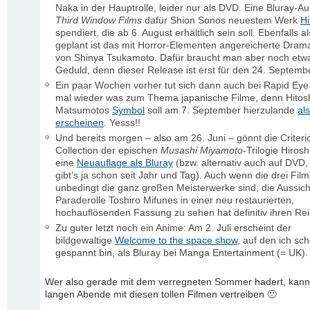
Naka in der Hauptrolle, leider nur als DVD. Eine Bluray-A
Third Window Films
dafür Shion Sonos neuestem Werk
H
spendiert, die ab 6. August erhältlich sein soll. Ebenfalls a
geplant ist das mit Horror-Elementen angereicherte Dra
von Shinya Tsukamoto. Dafür braucht man aber noch etw
Geduld, denn dieser Release ist erst für den 24. Septemb
Ein paar Wochen vorher tut sich dann auch bei Rapid Ey
mal wieder was zum Thema japanische Filme, denn Hitos
Matsumotos
Symbol
soll am 7. September hierzulande
al
erscheinen
. Yesss!!
Und bereits morgen – also am 26. Juni – gönnt die Criteri
Collection der epischen
Musashi Miyamoto
-Trilogie Hirosh
eine
Neuauflage als Bluray
(bzw. alternativ auch auf DVD,
gibt’s ja schon seit Jahr und Tag). Auch wenn die drei Film
unbedingt die ganz großen Meisterwerke sind, die Aussich
Paraderolle Toshiro Mifunes in einer neu restaurierten,
hochauflösenden Fassung zu sehen hat definitiv ihren Rei
Zu guter letzt noch ein Anime: Am 2. Juli erscheint der
bildgewaltige
Welcome to the space show
, auf den ich sc
gespannt bin, als Bluray bei Manga Entertainment (= UK).
Wer also gerade mit dem verregneten Sommer hadert, kann 
langen Abende mit diesen tollen Filmen vertreiben 🙂