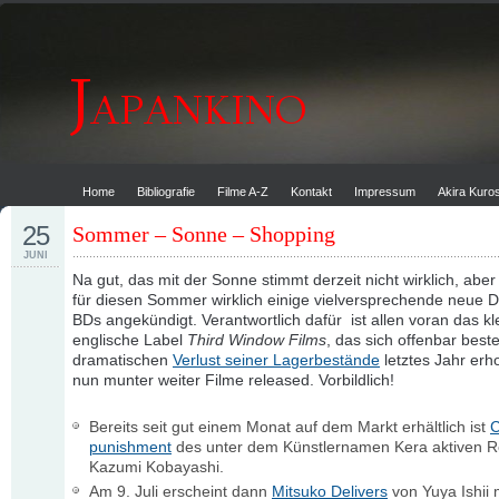
Home
Bibliografie
Filme A-Z
Kontakt
Impressum
Akira Kur
25
Sommer – Sonne – Shopping
JUNI
Na gut, das mit der Sonne stimmt derzeit nicht wirklich, aber
für diesen Sommer wirklich einige vielversprechende neue
BDs angekündigt. Verantwortlich dafür ist allen voran das kl
englische Label
Third Window Films
, das sich offenbar bes
dramatischen
Verlust seiner Lagerbestände
letztes Jahr erho
nun munter weiter Filme released. Vorbildlich!
Bereits seit gut einem Monat auf dem Markt erhältlich ist
C
punishment
des unter dem Künstlernamen Kera aktiven R
Kazumi Kobayashi.
Am 9. Juli erscheint dann
Mitsuko Delivers
von Yuya Ishii m