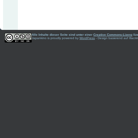
Alle Inhalte dieser Seite sind unter einer
Creative Commons-Lizenz
liz
Japankino is proudly powered by
WordPress
- Design basierend auf Illac