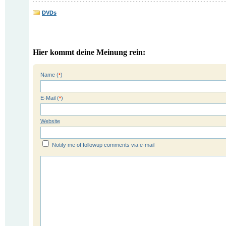
DVDs
Hier kommt deine Meinung rein:
Name (
)
*
E-Mail (
)
*
Website
Notify me of followup comments via e-mail