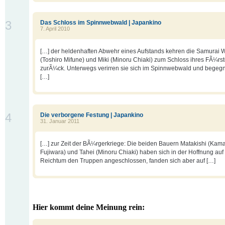
3
Das Schloss im Spinnwebwald | Japankino
7. April 2010
[…] der heldenhaften Abwehr eines Aufstands kehren die Samurai 
(Toshiro Mifune) und Miki (Minoru Chiaki) zum Schloss ihres FÃ¼rs
zurÃ¼ck. Unterwegs verirren sie sich im Spinnwebwald und begegn
[…]
4
Die verborgene Festung | Japankino
31. Januar 2011
[…] zur Zeit der BÃ¼rgerkriege: Die beiden Bauern Matakishi (Kama
Fujiwara) und Tahei (Minoru Chiaki) haben sich in der Hoffnung auf
Reichtum den Truppen angeschlossen, fanden sich aber auf […]
Hier kommt deine Meinung rein: