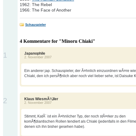
1962: The Rebel
1966: The Face of Another
Schauspieler
4 Kommentare for "Minoru Chiaki"
1
Japanophile
2. November 2007
Ein anderer jap. Schauspieler, der Ã¤hnlich einzuordnen wÃ¤re wi
Chiaki, den ich persÃ¶nlich aber noch viel lieber sehe, ist Daisuke K
2
Klaus WiesmÃ¼ller
2. November 2007
Stimmt, KatÃ´ ist ein Ã¤hnlicher Typ, der noch stÃ¤rker zu den
komÃ¶diantischen Rollen tendiert als Chiaki (jedenfalls in den Filme
denen ich ihn bisher gesehen habe).