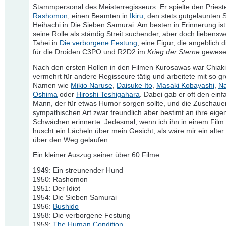
Stammpersonal des Meisterregisseurs. Er spielte den Prieste
Rashomon
, einen Beamten in
Ikiru
, den stets gutgelaunten
Heihachi in Die Sieben Samurai. Am besten in Erinnerung ist 
seine Rolle als ständig Streit suchender, aber doch liebensw
Tahei in
Die verborgene Festung
, eine Figur, die angeblich 
für die Droiden C3PO und R2D2 im
Krieg der Sterne
gewesen
Nach den ersten Rollen in den Filmen Kurosawas war Chiak
vermehrt für andere Regisseure tätig und arbeitete mit so g
Namen wie
Mikio Naruse
,
Daisuke Ito
,
Masaki Kobayashi
,
Na
Oshima
oder
Hiroshi Teshigahara
. Dabei gab er oft den ein
Mann, der für etwas Humor sorgen sollte, und die Zuschauer
sympathischen Art zwar freundlich aber bestimt an ihre eige
Schwächen erinnerte. Jedesmal, wenn ich ihn in einem Film
huscht ein Lächeln über mein Gesicht, als wäre mir ein alte
über den Weg gelaufen.
Ein kleiner Auszug seiner über 60 Filme:
1949: Ein streunender Hund
1950: Rashomon
1951: Der Idiot
1954: Die Sieben Samurai
1956:
Bushido
1958: Die verborgene Festung
1959:
The Human Condition