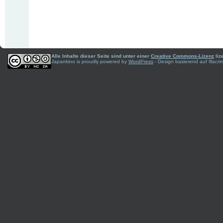
Alle Inhalte dieser Seite sind unter einer
Creative Commons-Lizenz
liz
Japankino is proudly powered by
WordPress
- Design basierend auf Illac