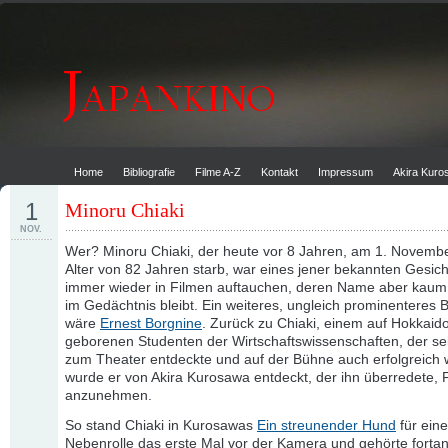
Home
Bibliografie
Filme A-Z
Kontakt
Impressum
Akira Kur
1
Minoru Chiaki
NOV.
Wer? Minoru Chiaki, der heute vor 8 Jahren, am 1. Novemb
Alter von 82 Jahren starb, war eines jener bekannten Gesicht
immer wieder in Filmen auftauchen, deren Name aber kau
im Gedächtnis bleibt. Ein weiteres, ungleich prominenteres B
wäre
Ernest Borgnine
. Zurück zu Chiaki, einem auf Hokkaid
geborenen Studenten der Wirtschaftswissenschaften, der se
zum Theater entdeckte und auf der Bühne auch erfolgreich 
wurde er von Akira Kurosawa entdeckt, der ihn überredete, F
anzunehmen.
So stand Chiaki in Kurosawas
Ein streunender Hund
für eine
Nebenrolle das erste Mal vor der Kamera und gehörte forta