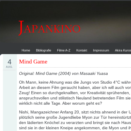
Home
Bibliografie
Filme A-Z
Kontakt
Impressum
Akira Kur
4
Mind Game
AUG.
Original: Mind Game (2004) von Masaaki Yuasa
Oh Mann, keine Ahnung was die Jungs von Studio 4°C währ
Arbeit an diesem Film geraucht haben, aber ich will auch v
Zeug! Einen so durchgeknallten, vor Kreativität sprühenden,
anspruchsvollen und stilistisch Neuland betretenden Film si
wirklich nicht alle Tage. Aber worum geht es?
Nishi, Mangazeichner Anfang 20, sitzt nichts ahnend in der 
plötzlich seine große Jugendliebe Myon zur Tür hereinstürtzt. E
den lädierten Knöchel zu verarzten und bringt sie nach Ha
sind sie in der kleinen Kneipe angekommen, die Myon und i