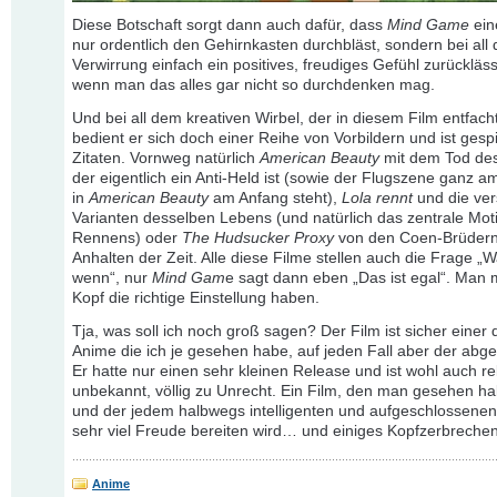
Diese Botschaft sorgt dann auch dafür, dass
Mind Game
ein
nur ordentlich den Gehirnkasten durchbläst, sondern bei all 
Verwirrung einfach ein positives, freudiges Gefühl zurückläs
wenn man das alles gar nicht so durchdenken mag.
Und bei all dem kreativen Wirbel, der in diesem Film entfacht
bedient er sich doch einer Reihe von Vorbildern und ist gespi
Zitaten. Vornweg natürlich
American Beauty
mit dem Tod de
der eigentlich ein Anti-Held ist (sowie der Flugszene ganz a
in
American Beauty
am Anfang steht),
Lola rennt
und die ve
Varianten desselben Lebens (und natürlich das zentrale Mot
Rennens) oder
The Hudsucker Proxy
von den Coen-Brüdern
Anhalten der Zeit. Alle diese Filme stellen auch die Frage „
wenn“, nur
Mind Gam
e sagt dann eben „Das ist egal“. Man 
Kopf die richtige Einstellung haben.
Tja, was soll ich noch groß sagen? Der Film ist sicher einer
Anime die ich je gesehen habe, auf jeden Fall aber der abge
Er hatte nur einen sehr kleinen Release und ist wohl auch rel
unbekannt, völlig zu Unrecht. Ein Film, den man gesehen 
und der jedem halbwegs intelligenten und aufgeschlossen
sehr viel Freude bereiten wird… und einiges Kopfzerbrechen
Anime