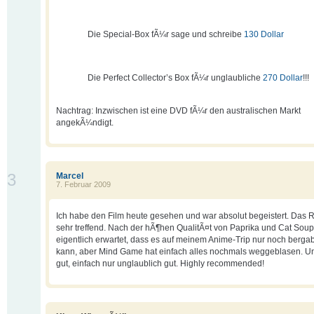
Die Special-Box fÃ¼r sage und schreibe
130 Dollar
Die Perfect Collector’s Box fÃ¼r unglaubliche
270 Dollar
!!!
Nachtrag: Inzwischen ist eine DVD fÃ¼r den australischen Markt
angekÃ¼ndigt.
3
Marcel
7. Februar 2009
Ich habe den Film heute gesehen und war absolut begeistert. Das R
sehr treffend. Nach der hÃ¶hen QualitÃ¤t von Paprika und Cat Soup 
eigentlich erwartet, dass es auf meinem Anime-Trip nur noch berg
kann, aber Mind Game hat einfach alles nochmals weggeblasen. U
gut, einfach nur unglaublich gut. Highly recommended!