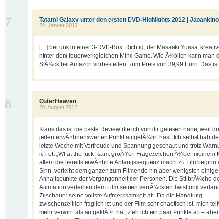
7
Tatami Galaxy unter den ersten DVD-Highlights 2012 | Japankino
20. Januar 2012
[…] bei uns in einer 3-DVD-Box. Richtig, der Masaaki Yuasa, kreativ
hinter dem feuerwerkgleichen Mind Game. Wie Ã¼blich kann man d
StÃ¼ck bei Amazon vorbestellen, zum Preis von 39,99 Euro. Das ist
8
OuterHeaven
20. August 2012
Klaus das ist die beste Review die ich von dir gelesen habe, weil du
jeden erwÃ¤hnenswerten Punkt aufgefÃ¼hrt hast. Ich selbst hab de
letzte Woche mit Vorfreude und Spannung geschaut und trotz Warn
ich oft „What the fuck“ samt groÃŸen Fragezeichen Ã¼ber meinem K
allem die bereits erwÃ¤hnte Anfangssequenz macht zu Filmbeginn
Sinn, verleiht dem ganzen zum Filmende hin aber wenigsten einige
Anhaltspunkte der Vergangenheit der Personen. Die StilbrÃ¼che d
Animation verleihen dem Film seinen verrÃ¼ckten Twist und verla
Zuschauer seine vollste Aufmerksamkeit ab. Da die Handlung
zwischenzeitlich fraglich ist und der Film sehr chaotisch ist, mich tei
mehr verwirrt als aufgeklÃ¤rt hat, zieh ich ein paar Punkte ab – abe