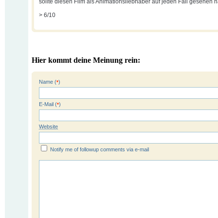
sollte diesen Film als Animationsliebhaber auf jeden Fall gesehen 
> 6/10
Hier kommt deine Meinung rein:
Name (
)
*
E-Mail (
)
*
Website
Notify me of followup comments via e-mail