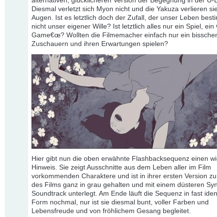
alternativen, glücklicheren Version der Begegnung in der U-
Diesmal verletzt sich Myon nicht und die Yakuza verlieren si
Augen. Ist es letztlich doch der Zufall, der unser Leben bes
nicht unser eigener Wille? Ist letztlich alles nur ein Spiel, ei
Game€œ? Wollten die Filmemacher einfach nur ein bissche
Zuschauern und ihren Erwartungen spielen?
Hier gibt nun die oben erwähnte Flashbacksequenz einen wi
Hinweis. Sie zeigt Ausschnitte aus dem Leben aller im Film
vorkommenden Charaktere und ist in ihrer ersten Version z
des Films ganz in grau gehalten und mit einem düsteren Syn
Soundtrack unterlegt. Am Ende läuft die Sequenz in fast iden
Form nochmal, nur ist sie diesmal bunt, voller Farben und
Lebensfreude und von fröhlichem Gesang begleitet.