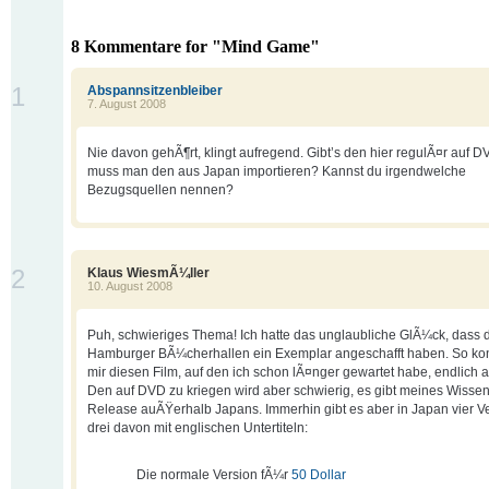
8 Kommentare for "Mind Game"
1
Abspannsitzenbleiber
7. August 2008
Nie davon gehÃ¶rt, klingt aufregend. Gibt’s den hier regulÃ¤r auf 
muss man den aus Japan importieren? Kannst du irgendwelche
Bezugsquellen nennen?
2
Klaus WiesmÃ¼ller
10. August 2008
Puh, schwieriges Thema! Ich hatte das unglaubliche GlÃ¼ck, dass 
Hamburger BÃ¼cherhallen ein Exemplar angeschafft haben. So kon
mir diesen Film, auf den ich schon lÃ¤nger gewartet habe, endlich
Den auf DVD zu kriegen wird aber schwierig, es gibt meines Wisse
Release auÃŸerhalb Japans. Immerhin gibt es aber in Japan vier V
drei davon mit englischen Untertiteln:
Die normale Version fÃ¼r
50 Dollar