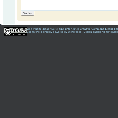
Alle Inhalte dieser Seite sind unter einer
Creative Commons-Lizenz
liz
Japankino is proudly powered by
WordPress
- Design basierend auf Illac