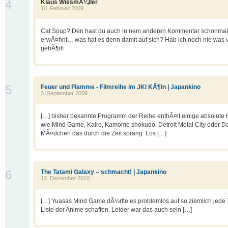
4
Klaus WiesmÃ¼ller
10. Februar 2009
Cat Soup? Den hast du auch in nem anderen Kommentar schonmal
erwÃ¤hnt… was hat es denn damit auf sich? Hab ich noch nie was 
gehÃ¶rt!
5
Feuer und Flamme - Filmreihe im JKI KÃ¶ln | Japankino
3. September 2009
[…] bisher bekannte Programm der Reihe enthÃ¤lt einige absolute
wie Mind Game, Kairo, Kamome shokudo, Detroit Metal City oder D
MÃ¤dchen das durch die Zeit sprang. Los […]
6
The Tatami Galaxy – schmacht! | Japankino
12. Dezember 2010
[…] Yuasas Mind Game dÃ¼rfte es problemlos auf so ziemlich jede
Liste der Anime schaffen. Leider war das auch sein […]