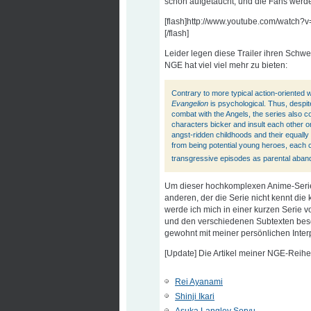
schon aufgetaucht, und die Fans wer
[flash]http://www.youtube.com/wat
[/flash]
Leider legen diese Trailer ihren Schwe
NGE hat viel viel mehr zu bieten:
Contrary to more typical action-oriented w
Evangelion
is psychological. Thus, despite
combat with the Angels, the series also c
characters bicker and insult each other o
angst-ridden childhoods and their equally
from being potential young heroes, each
transgressive episodes as parental aban
Um dieser hochkomplexen Anime-Serie
anderen, der die Serie nicht kennt d
werde ich mich in einer kurzen Serie 
und den verschiedenen Subtexten besch
gewohnt mit meiner persönlichen Interp
[Update] Die Artikel meiner NGE-Reihe
Rei Ayanami
Shinji Ikari
Asuka Langley Soryu