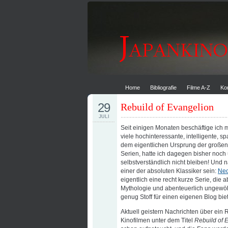
Home
Bibliografie
Filme A-Z
Ko
29
Rebuild of Evangelion
JULI
Seit einigen Monaten beschäftige ich 
viele hochinteressante, intelligente,
dem eigentlichen Ursprung der großen 
Serien, hatte ich dagegen bisher noch
selbstverständlich nicht bleiben! Und 
einer der absoluten Klassiker sein:
Neo
eigentlich eine recht kurze Serie, die a
Mythologie und abenteuerlich ungewöhn
genug Stoff für einen eigenen Blog biet
Aktuell geistern Nachrichten über ein
Kinofilmen unter dem Titel
Rebuild of 