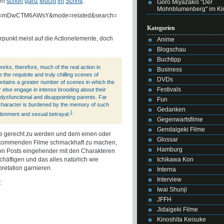
den
schon
ganz
feucht
im
Schritt
:
Goro Miyazakis "Der
Mohnblumenberg" im Ki
ch?v=mDwCTM6AWsY&mode=related&search=
Kategorien
rpunkt meist auf die Actionelemente, doch
Anime
Blogschau
Buchtipp
orks, therefore, much of the real action in
Business
 the requisite and truly chilling scenes of
DVDs
ontains a greater number of scenes in which the
Festivals
r else engage in intense brooding about their
 dysfunctional and disappointing parents. Far
Fun
 character is burdened by the memory of such
Gedanken
1
donment and sexual betrayal.
Gegenwartsfilme
Gendaigeki Filme
 gerecht zu werden und dem einen oder
Glossar
ie kommenden Filme schmackhaft zu machen,
Hamburg
von Posts eingehender mit den Charakteren
äftigen und das alles natürlich wie
Ichikawa Kon
retation garnieren.
Interna
Interview
:
Iwai Shunji
JFFH
Jidaigeki Filme
Kinoshita Keisuke