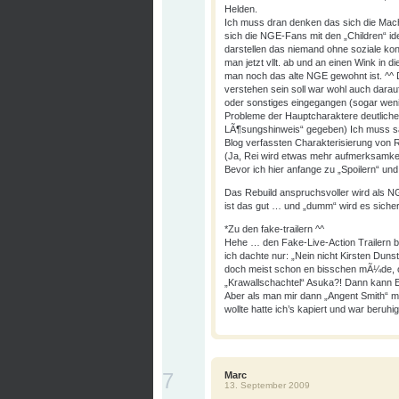
Helden.
Ich muss dran denken das sich die Mac
sich die NGE-Fans mit den „Children“ iden
darstellen das niemand ohne soziale ko
man jetzt vllt. ab und an einen Wink in d
man noch das alte NGE gewohnt ist. ^^ 
verstehen sein soll war wohl auch darau
oder sonstiges eingegangen (sogar weni
Probleme der Hauptcharaktere deutlicher 
LÃ¶sungshinweis“ gegeben) Ich muss sa
Blog verfassten Charakterisierung von 
(Ja, Rei wird etwas mehr aufmerksamke
Bevor ich hier anfange zu „Spoilern“ und
Das Rebuild anspruchsvoller wird als NG
ist das gut … und „dumm“ wird es sicher
*Zu den fake-trailern ^^
Hehe … den Fake-Live-Action Trailern b
ich dachte nur: „Nein nicht Kirsten Duns
doch meist schon en bisschen mÃ¼de, ode
„Krawallschachtel“ Asuka?! Dann kann El
Aber als man mir dann „Angent Smith“ mit
wollte hatte ich’s kapiert und war beruhi
7
Marc
13. September 2009