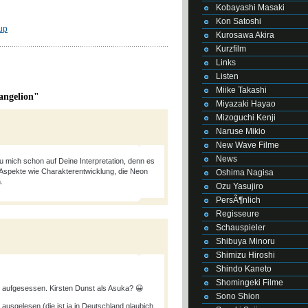
Kobayashi Masaki
Kon Satoshi
up
Kurosawa Akira
Kurzfilm
Links
Listen
Miike Takashi
angelion"
Miyazaki Hayao
Mizoguchi Kenji
Naruse Mikio
New Wave Filme
News
 mich schon auf Deine Interpretation, denn es
e Aspekte wie Charakterentwicklung, die Neon
Oshima Nagisa
.
Ozu Yasujiro
PersÃ¶nlich
Regisseure
Schauspieler
Shibuya Minoru
Shimizu Hiroshi
Shindo Kaneto
Shomingeki Filme
n aufgesessen. Kirsten Dunst als Asuka? 😀
Sono Shion
 ausgelesen (die ist ja in Deutschland glaubich