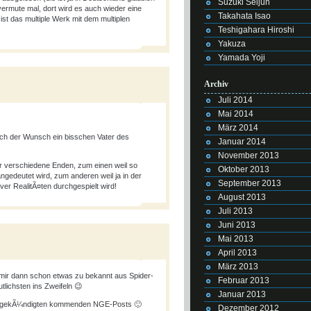
Suzuki Seijun
vermute mal, dort wird es auch wieder eine
Takahata Isao
st das multiple Werk mit dem multiplen
Teshigahara Hiroshi
Yakuza
Yamada Yoji
Archiv
Juli 2014
Mai 2014
März 2014
lich der Wunsch ein bisschen Vater des
Januar 2014
November 2013
¼r verschiedene Enden, zum einen weil so
Oktober 2013
angedeutet wird, zum anderen weil ja in der
September 2013
iver RealitÃ¤ten durchgespielt wird!
August 2013
Juli 2013
Juni 2013
Mai 2013
April 2013
März 2013
 mir dann schon etwas zu bekannt aus Spider-
Februar 2013
tlichsten ins Zweifeln 😉
Januar 2013
e angekÃ¼ndigten kommenden NGE-Posts 🙂
Dezember 2012