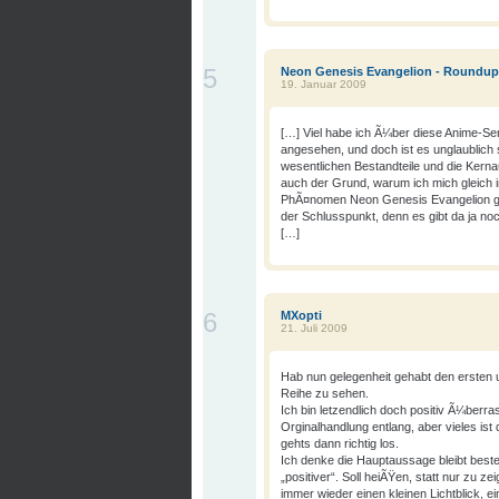
5
Neon Genesis Evangelion - Roundup
19. Januar 2009
[…] Viel habe ich Ã¼ber diese Anime-Ser
angesehen, und doch ist es unglaublich
wesentlichen Bestandteile und die Ker
auch der Grund, warum ich mich gleich in
PhÃ¤nomen Neon Genesis Evangelion ge
der Schlusspunkt, denn es gibt da ja no
[…]
6
MXopti
21. Juli 2009
Hab nun gelegenheit gehabt den ersten u
Reihe zu sehen.
Ich bin letzendlich doch positiv Ã¼berra
Orginalhandlung entlang, aber vieles ist
gehts dann richtig los.
Ich denke die Hauptaussage bleibt beste
„positiver“. Soll heiÃŸen, statt nur zu ze
immer wieder einen kleinen Lichtblick, e