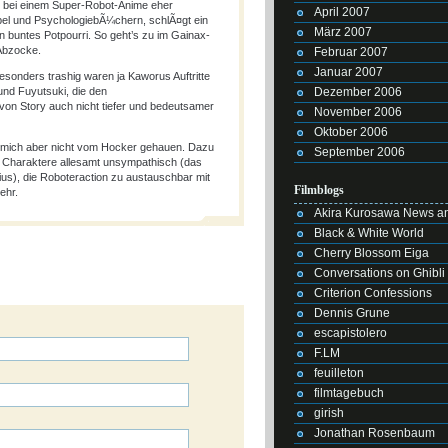
ich bei einem Super-Robot-Anime eher
April 2007
Bibel und PsychologiebÃ¼chern, schlÃ¤gt ein
März 2007
 buntes Potpourri. So geht’s zu im Gainax-
Abzocke.
Februar 2007
Januar 2007
Besonders trashig waren ja Kaworus Auftritte
nd Fuyutsuki, die den
Dezember 2006
 Story auch nicht tiefer und bedeutsamer
November 2006
Oktober 2006
t mich aber nicht vom Hocker gehauen. Dazu
September 2006
ie Charaktere allesamt unsympathisch (das
vius), die Roboteraction zu austauschbar mit
Filmblogs
ehr.
Akira Kurosawa News an
Black & White World
Cherry Blossom Eiga
Conversations on Ghibli
Criterion Confessions
Dennis Grune
escapistolero
F.LM
feuilleton
filmtagebuch
girish
Jonathan Rosenbaum