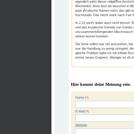
eigentlich wirkt dieser religiÃ¶se Anstr
lÃ¤cherlich. Anno liest ein bisschen in 
paar jÃ¼dische Namen nach, das gibt ein
Kochstudio. Das riecht stark nach Fan-
In 2.22 wird’s leider auch nicht besser. 
und das kryptische Gerede von Gendo u
unzusammenhÃ¤ngenden Mischmasch von
wirken lassen konnten.
Die Serie selbst war net anzusehen, ha
war die Handlung zu wenig stringent, d
gleiche Problem habe ich mit Infinite Ry
immer neuen Gegnern. Weniger ist oft m
Hier kommt deine Meinung rein:
Name (
)
*
E-Mail (
)
*
Website