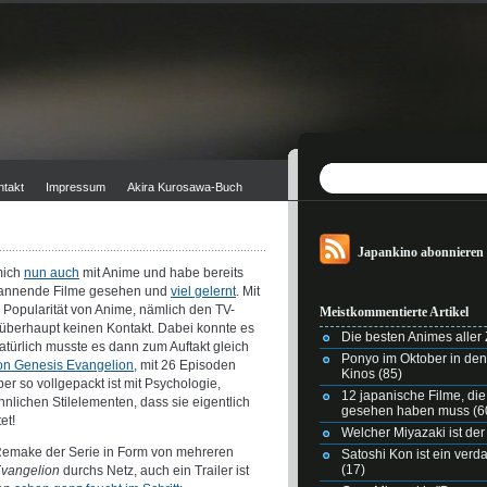
ntakt
Impressum
Akira Kurosawa-Buch
Japankino abonnieren
mich
nun auch
mit Anime und habe bereits
 spannende Filme gesehen und
viel gelernt
. Mit
Popularität von Anime, nämlich den TV-
Meistkommentierte Artikel
 überhaupt keinen Kontakt. Dabei konnte es
Die besten Animes aller Z
natürlich musste es dann zum Auftakt gleich
Ponyo im Oktober in de
n Genesis Evangelion
, mit 26 Episoden
Kinos
(85)
ber so vollgepackt ist mit Psychologie,
12 japanische Filme, di
lichen Stilelementen, dass sie eigentlich
gesehen haben muss
(6
et!
Welcher Miyazaki ist der
 Remake der Serie in Form von mehreren
Satoshi Kon ist ein ver
(17)
Evangelion
durchs Netz, auch ein Trailer ist