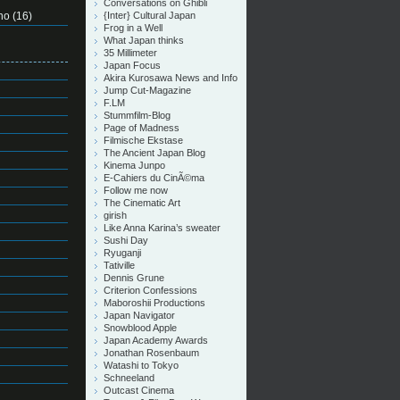
Conversations on Ghibli
no
(16)
{Inter} Cultural Japan
Frog in a Well
What Japan thinks
35 Millimeter
Japan Focus
Akira Kurosawa News and Info
Jump Cut-Magazine
F.LM
Stummfilm-Blog
Page of Madness
Filmische Ekstase
The Ancient Japan Blog
Kinema Junpo
E-Cahiers du CinÃ©ma
Follow me now
The Cinematic Art
girish
Like Anna Karina’s sweater
Sushi Day
Ryuganji
Tativille
Dennis Grune
Criterion Confessions
Maboroshii Productions
Japan Navigator
Snowblood Apple
Japan Academy Awards
Jonathan Rosenbaum
Watashi to Tokyo
Schneeland
Outcast Cinema