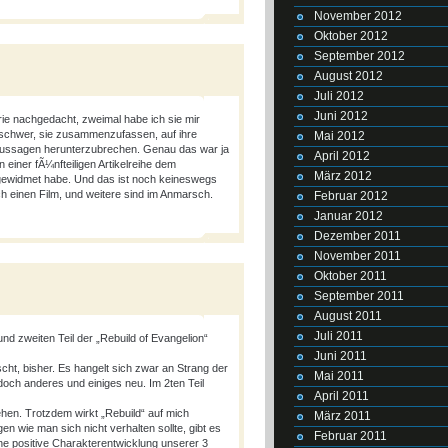
November 2012
Oktober 2012
September 2012
August 2012
Juli 2012
Juni 2012
ie nachgedacht, zweimal habe ich sie mir
 schwer, sie zusammenzufassen, auf ihre
Mai 2012
naussagen herunterzubrechen. Genau das war ja
April 2012
 einer fÃ¼nfteiligen Artikelreihe dem
März 2012
widmet habe. Und das ist noch keineswegs
ch einen Film, und weitere sind im Anmarsch.
Februar 2012
Januar 2012
Dezember 2011
November 2011
Oktober 2011
September 2011
August 2011
Juli 2011
nd zweiten Teil der „Rebuild of Evangelion“
Juni 2011
scht, bisher. Es hangelt sich zwar an Strang der
Mai 2011
 doch anderes und einiges neu. Im 2ten Teil
April 2011
hen. Trotzdem wirkt „Rebuild“ auf mich
März 2011
igen wie man sich nicht verhalten sollte, gibt es
Februar 2011
ine positive Charakterentwicklung unserer 3