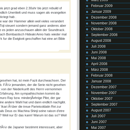
Februar 2009
s jetzt grad eben 2.30uhr bis jetzt rebuild of
Januar 2009
lich Unertitelt und muss sagen als evangelion
kriegt hab .
Dezember 2008
 war der Hammer allein weil vieles verandert
November 2008
 Toji steuert sondern jemand ganz anderes aber
Oktober 2008
hle es jeden anzuschauen allein der Soundtrack.
ach Bombastisch Hideaki Anno hats wieder mal
September 2008
fur die Ewigkeit geschaffen hat eine art Bible
August 2008
Juli 2008
Juni 2008
Mai 2008
April 2008
März 2008
Februar 2008
 gesehen hat, ist mein Fazit durchwachsen. Der
Januar 2008
ab. FÃ¼r jemanden, der die Serie nicht gesehen
Dezember 2007
aft von der Niederkunft des Herrn vernommen
November 2007
e Erfahrung. Am sympathischsten kommt da
muro Ray bzw. minderjÃ¤hrige Pilot, der gar
Oktober 2007
keine andere Wahl hat und dann endlich nachgibt.
September 2007
Ikari Ã¼ber die treue Parteisoldatin Rei zur
August 2007
als Deus ex Machina Shinji seine raison d’etre
 Weil nur Er das kann! Warum ist das so? Weil
Juli 2007
Juni 2007
 fÃ¼r die Japaner bestimmt interessant, aber
Mai 2007