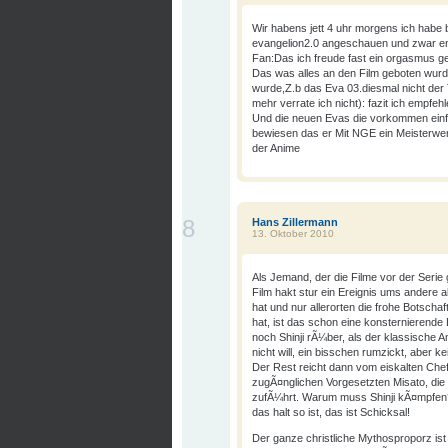
Wir habens jett 4 uhr morgens ich habe bi
evangelion2.0 angeschauen und zwar end
Fan:Das ich freude fast ein orgasmus ge
Das was alles an den Film geboten wurde
wurde,Z.b das Eva 03.diesmal nicht der
mehr verrate ich nicht): fazit ich empfe
Und die neuen Evas die vorkommen einf
bewiesen das er Mit NGE ein Meisterwerk 
der Anime
8
Hans Zillermann
13. Oktober 2010
Als Jemand, der die Filme vor der Serie
Film hakt stur ein Ereignis ums andere 
hat und nur allerorten die frohe Botsch
hat, ist das schon eine konsternierend
noch Shinji rÃ¼ber, als der klassische A
nicht will, ein bisschen rumzickt, aber 
Der Rest reicht dann vom eiskalten Chef 
zugÃ¤nglichen Vorgesetzten Misato, die 
zufÃ¼hrt. Warum muss Shinji kÃ¤mpfen?
das halt so ist, das ist Schicksal!
Der ganze christliche Mythosproporz ist