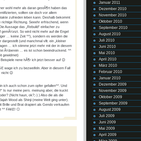
Januar 2011
her wohl mehr als daran gestÃ¶rt haben das
Dezember 2010
tifizierten, sollten sie doch vor allem
November 2010
ntakte zufrieden leben kann. Deshalb bekommt
Oktober 2010
ie richtige Richtung. Seeehr erfrischend, wenn
Die Aussage das „Rebuild“ einfacher zu
September 2010
f gemÃ¼nzt. So wird nicht mehr auf die Engel
August 2010
ger … keine Zeit ^^), sondern es werden die
Juli 2010
dargestellt (und manchmal vllt. ein „kleiner
gen … ich stimme jetzt mehr mit der in diesem
Juni 2010
Rei Ã¼berein … es ist schon beeindruckend. ^^
Mai 2010
it gewidmet)
April 2010
 Beispiele nene hÃ¶r ich jetzt besser auf 😉
März 2010
E wage ich zu bezweifeln. Aber in diesem Fall
Februar 2010
 nicht 😉
Januar 2010
Dezember 2009
in ich auch schon zum opfer gefallen^^. Und
t!“ Is nur meine pers. meinung aber, die kuckt
November 2009
r? (Nicht haun, ok?;-) ) Also die als die
Oktober 2009
ajah Wood als Shinji (meine Welt ging unter).
September 2009
 Brille und Brat drapiert als Gendo verkaufen
gt ^^ FAKE! 🙂
August 2009
Juli 2009
Juni 2009
Mai 2009
April 2009
März 2009