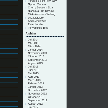
Toronto J-Film Pow-Wow
Nippon Cinema
Cherry Blossom Eiga
Nishikata Film Review
Mikkokoivisto’s Weblog
escapistolero
AsianMediaWiki
Zwischentitel
Tokyobling's Blog
Archives
Juli 2014
Mai 2014
März 2014
Januar 2014
November 2013
Oktober 2013
September 2013
August 2013
Juli 2013
Juni 2013
Mai 2013
April 2013
März 2013
Februar 2013
Januar 2013
Dezember 2012
November 2012
Oktober 2012
September 2012
August 2012
Juli 2012