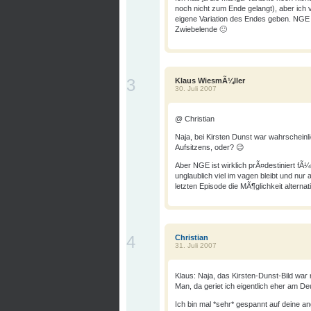
noch nicht zum Ende gelangt), aber ich 
eigene Variation des Endes geben. NGE i
Zwiebelende 🙂
3
Klaus WiesmÃ¼ller
30. Juli 2007
@ Christian
Naja, bei Kirsten Dunst war wahrschein
Aufsitzens, oder? 😉
Aber NGE ist wirklich prÃ¤destiniert fÃ
unglaublich viel im vagen bleibt und nur 
letzten Episode die MÃ¶glichkeit alternat
4
Christian
31. Juli 2007
Klaus: Naja, das Kirsten-Dunst-Bild war
Man, da geriet ich eigentlich eher am Deu
Ich bin mal *sehr* gespannt auf dein