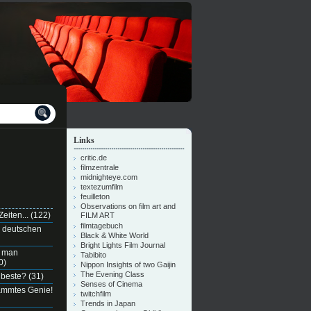
Links
critic.de
filmzentrale
midnighteye.com
textezumfilm
feuilleton
Observations on film art and
eiten...
(122)
FILM ART
filmtagebuch
n deutschen
Black & White World
Bright Lights Film Journal
e man
Tabibito
0)
Nippon Insights of two Gaijin
The Evening Class
 beste?
(31)
Senses of Cinema
dammtes Genie!
twitchfilm
Trends in Japan