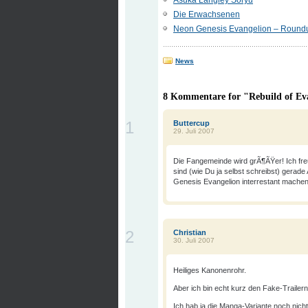
Die Erwachsenen
Neon Genesis Evangelion – Round
News
8 Kommentare for "Rebuild of Ev
1
Buttercup
29. Juli 2007
Die Fangemeinde wird grÃ¶ÃŸer! Ich freu
sind (wie Du ja selbst schreibst) gerad
Genesis Evangelion interrestant machen
2
Christian
30. Juli 2007
Heiliges Kanonenrohr.
Aber ich bin echt kurz den Fake-Trailer
Ich hab ja die Manga-Variante noch nicht