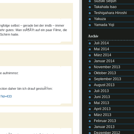
Suzuki Seijun
Takahata Isao
Teshigahara Hiroshi
Yakuza
Yamada Yoji
gfolge selbst – gerade bei der imdb – immer
ehr gutes: Man stÃ¶ÃŸt auf ein paar Filme, die
 Schirm hatte.
Archiv
Juli 2014
Mai 2014
März 2014
Januar 2014
November 2013
Oktober 2013
ge aufnimmst:
September 2013
August 2013
ction daher bin ich drauf gestoÃŸen:
Juli 2013
p?id=433
Juni 2013
Mai 2013
April 2013
März 2013
Februar 2013
Januar 2013
Dezember 2012