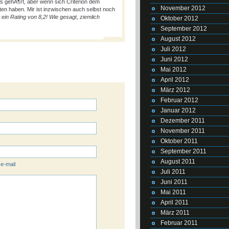
 gehÃ¶rt, aber wenn sich Criterion dem
November 2012
ten haben. Mir ist inzwischen auch selbst noch
in Rating von 8,2! Wie gesagt, ziemlich
Oktober 2012
September 2012
August 2012
Juli 2012
Juni 2012
Mai 2012
April 2012
März 2012
Februar 2012
Januar 2012
Dezember 2011
November 2011
Oktober 2011
September 2011
August 2011
 e-mail
Juli 2011
Juni 2011
Mai 2011
April 2011
März 2011
Februar 2011