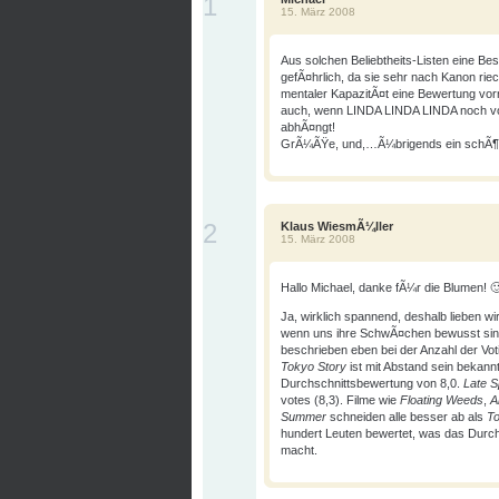
1
15. März 2008
Aus solchen Beliebtheits-Listen eine Best
gefÃ¤hrlich, da sie sehr nach Kanon rie
mentaler KapazitÃ¤t eine Bewertung vo
auch, wenn LINDA LINDA LINDA noch 
abhÃ¤ngt!
GrÃ¼ÃŸe, und,…Ã¼brigends ein schÃ¶ne
2
Klaus WiesmÃ¼ller
15. März 2008
Hallo Michael, danke fÃ¼r die Blumen! 
Ja, wirklich spannend, deshalb lieben wi
wenn uns ihre SchwÃ¤chen bewusst sind.
beschrieben eben bei der Anzahl der Vot
Tokyo Story
ist mit Abstand sein bekann
Durchschnittsbewertung von 8,0.
Late S
votes (8,3). Filme wie
Floating Weeds
,
A
Summer
schneiden alle besser ab als
To
hundert Leuten bewertet, was das Durch
macht.