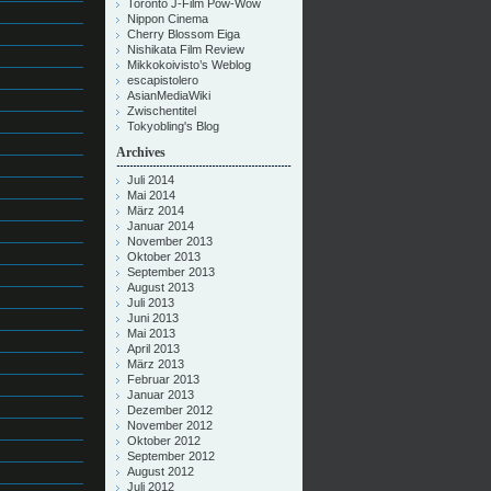
Toronto J-Film Pow-Wow
Nippon Cinema
Cherry Blossom Eiga
Nishikata Film Review
Mikkokoivisto’s Weblog
escapistolero
AsianMediaWiki
Zwischentitel
Tokyobling's Blog
Archives
Juli 2014
Mai 2014
März 2014
Januar 2014
November 2013
Oktober 2013
September 2013
August 2013
Juli 2013
Juni 2013
Mai 2013
April 2013
März 2013
Februar 2013
Januar 2013
Dezember 2012
November 2012
Oktober 2012
September 2012
August 2012
Juli 2012