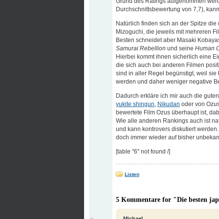
Grund des Ratings aufgenommen werde
Durchschnittsbewertung von 7,7), kann
Natürlich finden sich an der Spitze di
Mizoguchi, die jeweils mit mehreren Fi
Besten schneidet aber Masaki Kobayash
Samurai Rebellion
und seine
Human C
Hierbei kommt ihnen sicherlich eine E
die sich auch bei anderen Filmen posit
sind in aller Regel begünstigt, weil si
werden und daher weniger negative 
Dadurch erkläre ich mir auch die gute
yukite shingun
,
Nikudan
oder von Ozu
bewertete Film Ozus überhaupt ist, da
Wie alle anderen Rankings auch ist nat
und kann kontrovers diskutiert werden. 
doch immer wieder auf bisher unbekan
[table "6" not found /]
Listen
5 Kommentare for "Die besten ja
Michael