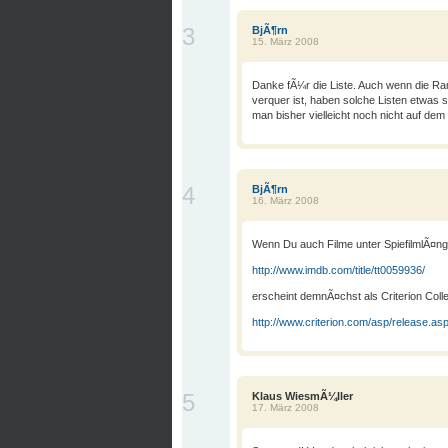
3
BjÃ¶rn
15. März 2008
Danke fÃ¼r die Liste. Auch wenn die Ran
verquer ist, haben solche Listen etwas s
man bisher vielleicht noch nicht auf dem
4
BjÃ¶rn
16. März 2008
Wenn Du auch Filme unter SpiefilmlÃ¤n
http://www.imdb.com/title/tt0059936/
erscheint demnÃ¤chst als Criterion Colle
http://www.criterion.com/asp/release.as
5
Klaus WiesmÃ¼ller
17. März 2008