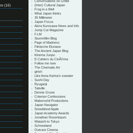
Conversations on Ghibli
no
(16)
{Inter} Cultural Japan
Frog in a Well
What Japan thinks
35 Millimeter
Japan Focus
Akira Kurosawa News and Info
Jump Cut-Magazine
F.LM
Stummfilm-Blog
Page of Madness
Filmische Ekstase
The Ancient Japan Blog
Kinema Junpo
E-Cahiers du CinÃ©ma
Follow me now
The Cinematic Art
girish
Like Anna Karina’s sweater
Sushi Day
Ryuganji
Tativille
Dennis Grune
Criterion Confessions
Maboroshii Productions
Japan Navigator
Snowblood Apple
Japan Academy Awards
Jonathan Rosenbaum
Watashi to Tokyo
Schneeland
Outcast Cinema