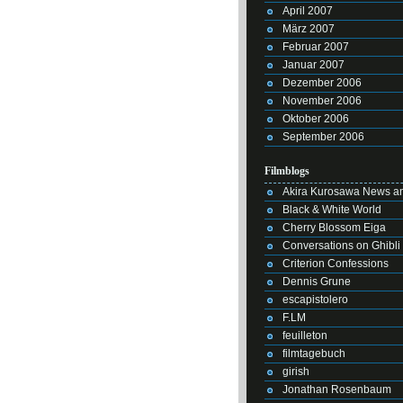
April 2007
März 2007
Februar 2007
Januar 2007
Dezember 2006
November 2006
Oktober 2006
September 2006
Filmblogs
Akira Kurosawa News an
Black & White World
Cherry Blossom Eiga
Conversations on Ghibli
Criterion Confessions
Dennis Grune
escapistolero
F.LM
feuilleton
filmtagebuch
girish
Jonathan Rosenbaum