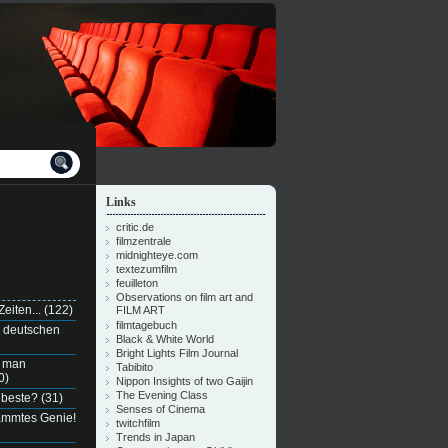
Links
critic.de
filmzentrale
midnighteye.com
textezumfilm
feuilleton
Observations on film art and
eiten...
(122)
FILM ART
filmtagebuch
n deutschen
Black & White World
Bright Lights Film Journal
e man
Tabibito
0)
Nippon Insights of two Gaijin
The Evening Class
 beste?
(31)
Senses of Cinema
dammtes Genie!
twitchfilm
Trends in Japan