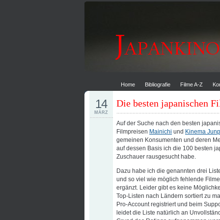
Home
Bibliografie
Filme A-Z
Ko
14
Die besten japanischen F
MÄRZ
Auf der Suche nach den besten japani
Filmpreisen
Mainichi
und
Kinema Jun
gemeinen Konsumenten und deren Mei
auf dessen Basis ich die 100 besten j
Zuschauer rausgesucht habe.
Dazu habe ich die genannten drei Li
und so viel wie möglich fehlende Fil
ergänzt. Leider gibt es keine Möglichk
Top-Listen nach Ländern sortiert zu ma
Pro-Account registriert und beim Suppor
leidet die Liste natürlich an Unvollstän