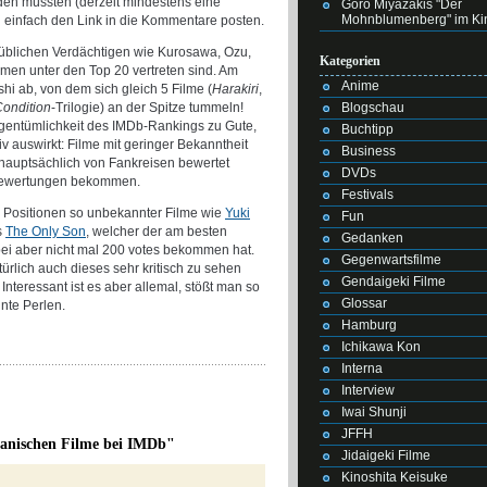
n müssten (derzeit mindestens eine
Goro Miyazakis "Der
Mohnblumenberg" im Ki
 einfach den Link in die Kommentare posten.
e üblichen Verdächtigen wie Kurosawa, Ozu,
Kategorien
lmen unter den Top 20 vertreten sind. Am
Anime
i ab, von dem sich gleich 5 Filme (
Harakiri
,
Blogschau
ondition
-Trilogie) an der Spitze tummeln!
igentümlichkeit des IMDb-Rankings zu Gute,
Buchtipp
iv auswirkt: Filme mit geringer Bekanntheit
Business
e hauptsächlich von Fankreisen bewertet
DVDs
Bewertungen bekommen.
Festivals
n Positionen so unbekannter Filme wie
Yuki
Fun
s
The Only Son
, welcher der am besten
Gedanken
bei aber nicht mal 200 votes bekommen hat.
Gegenwartsfilme
ürlich auch dieses sehr kritisch zu sehen
Gendaigeki Filme
Interessant ist es aber allemal, stößt man so
Glossar
nte Perlen.
Hamburg
Ichikawa Kon
Interna
Interview
Iwai Shunji
JFFH
panischen Filme bei IMDb"
Jidaigeki Filme
Kinoshita Keisuke