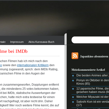
ntakt
Impressum
Akira Kurosawa-Buch
ilme bei IMDb
Japankino abonnieren
schen Filmen hab ich mich nach den
po
sowie den
internationalen Kritikern
den
nung zugewandt, sprich: dem IMDb Rating,
Meistkommentierte Artikel
apanischen Filme in den Augen der
Die besten Animes aller Z
Ponyo im Oktober in de
Kinos
(85)
sten zusammengeworfen, Dopplungen entfernt
12 japanische Filme, di
me, die mindestens 25 votes bekommen haben,
gesehen haben muss
(6
eit bei IMDb, statistische Auswertungen der
Welcher Miyazaki ist der
chen, hatte mich extra testweise für einen
t nachgefragt, ist aber nicht drin. Daher
Satoshi Kon ist ein ver
(17)
digkeit! Wer noch weitere Filme kennt, die auf