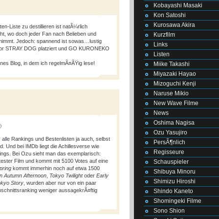
Kobayashi Masaki
Kon Satoshi
Kurosawa Akira
en-Liste zu destillieren ist natÃ¼rlich
cht, wo doch jeder Fan nach Belieben und
Kurzfilm
rnimmt. Jedoch: spannend ist sowas…lustig
Links
vor STRAY DOG platziert und GO KURONEKO
Listen
s Blog, in dem ich regelmÃ¤ÃŸig lese!
Miike Takashi
Miyazaki Hayao
Mizoguchi Kenji
Naruse Mikio
New Wave Filme
News
Oshima Nagisa

Ozu Yasujiro
r alle Rankings und Bestenlisten ja auch, selbst
PersÃ¶nlich
 Und bei IMDb liegt die Achillesverse wie
Regisseure
ings. Bei Ozu sieht man das exemplarisch:
tester Film und kommt mit 5100 Votes auf eine
Schauspieler
pring
kommt immerhin noch auf etwa 1500
Shibuya Minoru
n Autumn Afternoon
,
Tokyo Twilight
oder
Early
Shimizu Hiroshi
kyo Story
, wurden aber nur von ein paar
schnittsranking weniger aussagekrÃ¤ftig
Shindo Kaneto
Shomingeki Filme
Sono Shion