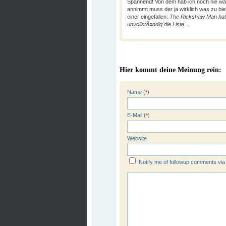
Spannend! Von dem hab ich noch nie was
annimmt muss der ja wirklich was zu bie
einer eingefallen:
The Rickshaw Man hat e
unvollstÃ¤ndig die Liste…
Hier kommt deine Meinung rein:
Name (
)
*
E-Mail (
)
*
Website
Notify me of followup comments via