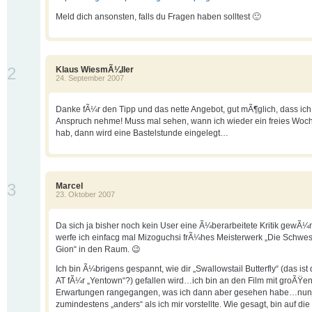
Meld dich ansonsten, falls du Fragen haben solltest 🙂
2
Klaus WiesmÃ¼ller
24. September 2007
Danke fÃ¼r den Tipp und das nette Angebot, gut mÃ¶glich, dass ich
Anspruch nehme! Muss mal sehen, wann ich wieder ein freies Wo
hab, dann wird eine Bastelstunde eingelegt…
3
Marcel
23. Oktober 2007
Da sich ja bisher noch kein User eine Ã¼berarbeitete Kritik gewÃ¼n
werfe ich einfacg mal Mizoguchsi frÃ¼hes Meisterwerk „Die Schwes
Gion“ in den Raum. 😉
Ich bin Ã¼brigens gespannt, wie dir „Swallowstail Butterfly“ (das ist
AT fÃ¼r „Yentown“?) gefallen wird…ich bin an den Film mit groÃŸe
Erwartungen rangegangen, was ich dann aber gesehen habe…nunj
zumindestens „anders“ als ich mir vorstellte. Wie gesagt, bin auf die 