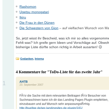
Rashomon
Ugetsu monogatari
Ikiru
Die Frau in den Dünen
Die Schwestern von Gion
– auf vielfachen Wunsch von Ma
So, jetzt wisst ihr Bescheid, was ich mir so alles vorgenom
Fehlt was? Ich greife gern Ideen und Vorschläge auf. Obwohl,
bisherige Liste dürfte schon richtig in Arbeit ausarten! 😉
Gedanken
,
Interna
4 Kommentare for "ToDo-Liste für das zweite Jahr"
1
AHTB
23. September 2007
FÃ¼r die Sache mit dem relevanten Beitragen fÃ¼r Besucher von
Suchmaschinen kann ich dir das Landing Pages Plugin empfehlen, is
einzubauen und auf Wunsch sehr anpassungsfÃ¤hig.
http://bueltge.de/wp-landingsites-de-plugin/181/