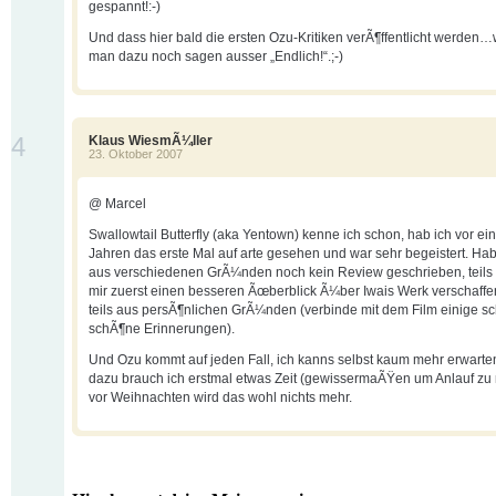
gespannt!:-)
Und dass hier bald die ersten Ozu-Kritiken verÃ¶ffentlicht werden…
man dazu noch sagen ausser „Endlich!“.;-)
4
Klaus WiesmÃ¼ller
23. Oktober 2007
@ Marcel
Swallowtail Butterfly (aka Yentown) kenne ich schon, hab ich vor ei
Jahren das erste Mal auf arte gesehen und war sehr begeistert. Ha
aus verschiedenen GrÃ¼nden noch kein Review geschrieben, teils 
mir zuerst einen besseren Ãœberblick Ã¼ber Iwais Werk verschaffen
teils aus persÃ¶nlichen GrÃ¼nden (verbinde mit dem Film einige s
schÃ¶ne Erinnerungen).
Und Ozu kommt auf jeden Fall, ich kanns selbst kaum mehr erwarte
dazu brauch ich erstmal etwas Zeit (gewissermaÃŸen um Anlauf zu
vor Weihnachten wird das wohl nichts mehr.