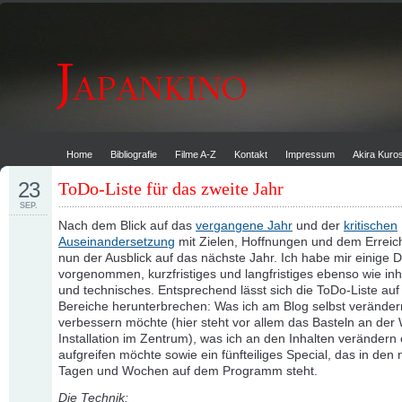
Home
Bibliografie
Filme A-Z
Kontakt
Impressum
Akira Kur
23
ToDo-Liste für das zweite Jahr
SEP.
Nach dem Blick auf das
vergangene Jahr
und der
kritischen
Auseinandersetzung
mit Zielen, Hoffnungen und dem Erreich
nun der Ausblick auf das nächste Jahr. Ich habe mir einige 
vorgenommen, kurzfristiges und langfristiges ebenso wie inha
und technisches. Entsprechend lässt sich die ToDo-Liste auf 
Bereiche herunterbrechen: Was ich am Blog selbst verände
verbessern möchte (hier steht vor allem das Basteln an der
Installation im Zentrum), was ich an den Inhalten verändern
aufgreifen möchte sowie ein fünfteiliges Special, das in den
Tagen und Wochen auf dem Programm steht.
Die Technik: