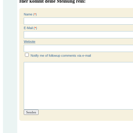
Hier kommt deine Meinung rein:
Name (
)
*
E-Mail (
)
*
Website
Notify me of followup comments via e-mail