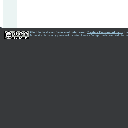
Alle Inhalte dieser Seite sind unter einer
Creative Commons-Lizenz
liz
Japankino is proudly powered by
WordPress
- Design basierend auf Illac