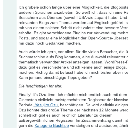
Ich grübele schon lange über eine Möglichkeit, die Blogposts
anderen Sprachen anzubieten. So weiß ich, dass ich eine R
Besuchern aus Übersee (sowohl USA wie Japan) habe. Und 
relevanten Blogs zum Thema werden auf Englisch geführt, s
mir von einem solchen Schritt nicht zuletzt eine bessere Ve
erhoffe. Es gibt verschiedene Plugins zur Verwendung mehr
Posts, und sogar eine Möglichkeit der Open-Source-Überse
mir dazu noch Gedanken machen.
Auch würde ich gern, vor allem für die vielen Besucher, die 
Suchmaschine aufs Blog kommen, eine Auswahl relevanter 
thematisch verwandter Artikel anzeigen lassen. WordPress-P
dazu gibt es verschiedene und ich kenne auch einige Blogs,
machen. Richtig damit befasst habe ich mich bisher aber noc
Kann jemand einschlägige Tipps geben?
Die langfristigen Inhalte:
Finally! It’s Ozu-time! Ich möchte mich endlich auch mit dem
Cineasten vielleicht meistgeschätzten Regisseur der klassis
Periode,
Yasujiro Ozu
, beschäftigen. Da wird definitiv einig
Ozu könnte das große Thema der nächsten 12 Monate wer
schließlich gibt es auch reichlich Literatur zu diesem
außergewöhnlichen Regisseur. Im Zusammenhang damit mö
gern die
Kategorie Buchtipp
verstetigen und ausbauen, ähnli