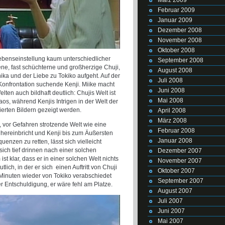
Februar 2009
Januar 2009
Dezember 2008
November 2008
Oktober 2008
ebenseinstellung kaum unterschiedlicher
September 2008
ene, fast schüchterne und großherzige Chuji,
August 2008
ika und der Liebe zu Tokiko aufgeht. Auf der
Juli 2008
 Konfrontation suchende Kenji. Miike macht
Juni 2008
ten auch bildhaft deutlich: Chujis Welt ist
Mai 2008
os, während Kenjis Intrigen in der Welt der
ierten Bildern gezeigt werden.
April 2008
März 2008
 vor Gefahren strotzende Welt wie eine
Februar 2008
 hereinbricht und Kenji bis zum Äußersten
Januar 2008
nzen zu retten, lässt sich vielleicht
ich tief drinnen nach einer solchen
Dezember 2007
st klar, dass er in einer solchen Welt nichts
November 2007
lich, in der er sich einen Auftritt von Chuji
Oktober 2007
Minuten wieder von Tokiko verabschiedet
September 2007
r Entschuldigung, er wäre fehl am Platze.
August 2007
Juli 2007
Juni 2007
Mai 2007