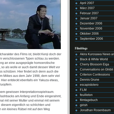
April 2007
März 2007
Februar 2007
Januar 2007
Dezember 2006
November 2006
Oktober 2006
September 2006
Filmblogs
Akira Kurosawa News an
harakter des Films ist, bleibt Kenji doch der
 dem verschlossenen Typen schlau zu werden.
Black & White World
ang an eine ausgeprägte homoerotische
Cherry Blossom Eiga
, so als wolle er auch damit dessen Welt vor
Conversations on Ghibli
s schützen. Hier findet sich denn auch die
Criterion Confessions
ilm Miikes aus dem Jahr 1998, dem sehr viel
Dennis Grune
. Hier entdeckt ebenfalls ein Yakuza etwas,
fzuopfern.
escapistolero
F.LM
inem gewissen Interpretationsspielraum.
feuilleton
 Flashbacks am Anfang und Ende eingerahmt,
filmtagebuch
mal mit seiner Mutter und einmal mit seinem
n diesem eigentlich so schlichten und
girish
 ein kleines Rätsel mit auf den Weg
Jonathan Rosenbaum