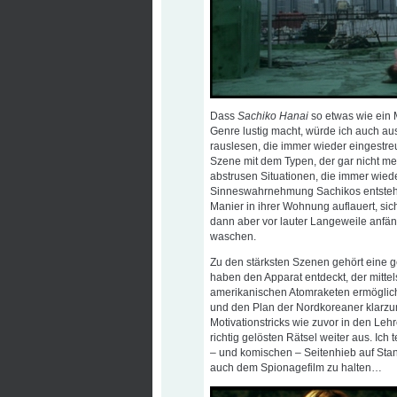
Dass
Sachiko Hanai
so etwas wie ein M
Genre lustig macht, würde ich auch a
rauslesen, die immer wieder eingestreu
Szene mit dem Typen, der gar nicht me
abstrusen Situationen, die immer wiede
Sinneswahrnehmung Sachikos entstehen.
Manier in ihrer Wohnung auflauert, sic
dann aber vor lauter Langeweile anfä
waschen.
Zu den stärksten Szenen gehört eine 
haben den Apparat entdeckt, der mitte
amerikanischen Atomraketen ermöglic
und den Plan der Nordkoreaner klarzu
Motivationstricks wie zuvor in den Leh
richtig gelösten Rätsel weiter aus. Ich
– und komischen – Seitenhieb auf Sta
auch dem Spionagefilm zu halten…