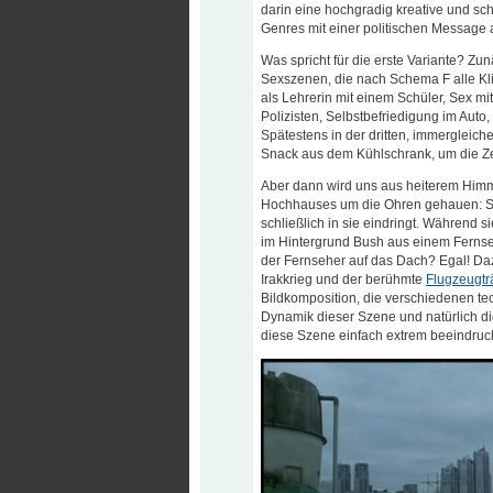
darin eine hochgradig kreative und sc
Genres mit einer politischen Message 
Was spricht für die erste Variante? Zu
Sexszenen, die nach Schema F alle Kl
als Lehrerin mit einem Schüler, Sex mi
Polizisten, Selbstbefriedigung im Auto
Spätestens in der dritten, immergleic
Snack aus dem Kühlschrank, um die Ze
Aber dann wird uns aus heiterem Him
Hochhauses um die Ohren gehauen: Sac
schließlich in sie eindringt. Während s
im Hintergrund Bush aus einem Ferns
der Fernseher auf das Dach? Egal! D
Irakkrieg und der berühmte
Flugzeugträ
Bildkomposition, die verschiedenen tech
Dynamik dieser Szene und natürlich 
diese Szene einfach extrem beeindruc