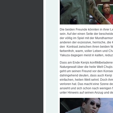
Die beiden Freunde könnten in ihrer L
sein. Auf der einen Seite der bescheid
der völlig im Spiel mit der Mundharmon
anderen der exzessive, herrische, die
den Kontrast zwischen ihren beiden Wel
farbenfroh, warm, voller Leben und Cha
Yakuza dagegen meist in kalten, reduz
Dass am Ende Kenjis konfliktbeladene,
Naturgewalt über die heile Welt Chujis
geht um seinen Freund vor den Konseque
dahingehend deuten, dass auch Kenji s
einfachen, heilen Welt sehnt. Doch ihm i
verloren hat. Das macht eine Szene deut
ansieht und sich schon nach wenigen 
unter Hinweis auf seinen Anzug und de