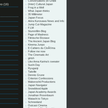
Conversations on Ghibli
no
(16)
{Inter} Cultural Japan
Frog in a Well
What Japan thinks
35 Millimeter
Japan Focus
Akira Kurosawa News and Info
Jump Cut-Magazine
F.LM
Stummfilm-Blog
Page of Madness
Filmische Ekstase
The Ancient Japan Blog
Kinema Junpo
E-Cahiers du CinÃ©ma
Follow me now
The Cinematic Art
girish
Like Anna Karina’s sweater
Sushi Day
Ryuganji
Tativille
Dennis Grune
Criterion Confessions
Maboroshii Productions
Japan Navigator
Snowblood Apple
Japan Academy Awards
Jonathan Rosenbaum
Watashi to Tokyo
Schneeland
Outcast Cinema