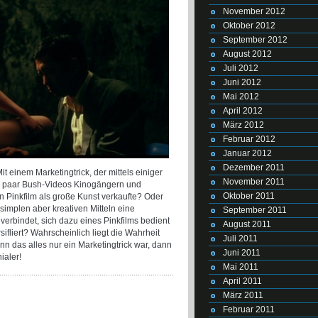
November 2012
Oktober 2012
September 2012
August 2012
Juli 2012
Juni 2012
Mai 2012
April 2012
März 2012
Februar 2012
Januar 2012
Dezember 2011
it einem Marketingtrick, der mittels einiger
November 2011
in paar Bush-Videos Kinogängern und
Oktober 2011
den Pinkfilm als große Kunst verkaufte? Oder
simplen aber kreativen Mitteln eine
September 2011
 verbindet, sich dazu eines Pinkfilms bedient
August 2011
fliert? Wahrscheinlich liegt die Wahrheit
Juli 2011
n das alles nur ein Marketingtrick war, dann
Juni 2011
ialer!
Mai 2011
April 2011
März 2011
Februar 2011