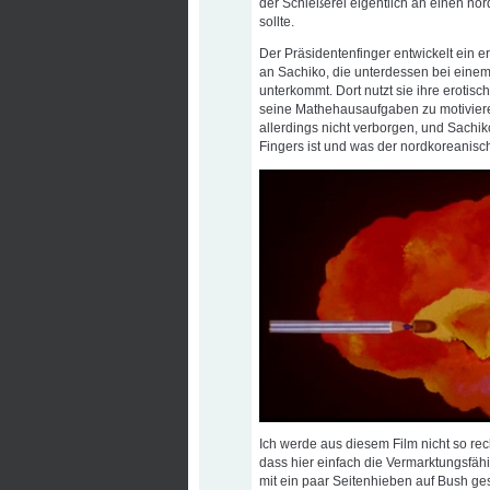
der Schießerei eigentlich an einen n
sollte.
Der Präsidentenfinger entwickelt ein e
an Sachiko, die unterdessen bei eine
unterkommt. Dort nutzt sie ihre erotis
seine Mathehausaufgaben zu motivieren
allerdings nicht verborgen, und Sachi
Fingers ist und was der nordkoreanisc
Ich werde aus diesem Film nicht so re
dass hier einfach die Vermarktungsfähi
mit ein paar Seitenhieben auf Bush ges