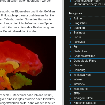
ordkoreanischen Spion übergeben werden
Goro Miyazakis "Der
Mohnblumenberg" im Ki
rstaunliches Eigenleben und findet Gefallen
Kategorien
m Philosophieprofessor und dessen Familie
Anime
chen Talente, um den Sohn des Hauses für
Blogschau
. Lange bleibt ihr Aufenthalt dem Spion
ko wird klar, was die wahre Bestimmung des
Buchtipp
he Geheimdienst damit vorhat.
Business
DVDs
Festivals
Fun
Gedanken
Gegenwartsfilme
Gendaigeki Filme
Glossar
Hamburg
Ichikawa Kon
Interna
Interview
Iwai Shunji
JFFH
cht schlau. Manchmal habe ich das Gefühl,
Jidaigeki Filme
gkeit eines vergleichsweise öden Pinkfilms
Kinoshita Keisuke
teigert werden sollte, dann wieder sehe ich