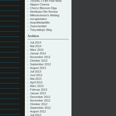
Toronto J-Film Pow-Wow
Nippon Cinema
Cherry Blossom Eiga
Nishikata Film Review
Mikkokoivisto’s Weblog
escapistolero
AsianMediaWiki
Zwischentitel
Tokyobling's Blog
Archives
Juli 2014
Mai 2014
März 2014
Januar 2014
November 2013
Oktober 2013
September 2013
August 2013
Juli 2013
Juni 2013
Mai 2013
April 2013
März 2013
Februar 2013
Januar 2013
Dezember 2012
November 2012
Oktober 2012
September 2012
August 2012
Juli 2012