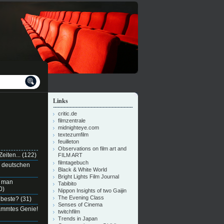
Links
critic.de
filmzentrale
midnighteye.com
textezumfilm
feuilleton
Observations on film art and
eiten...
(122)
FILM ART
filmtagebuch
n deutschen
Black & White World
Bright Lights Film Journal
e man
Tabibito
0)
Nippon Insights of two Gaijin
The Evening Class
 beste?
(31)
Senses of Cinema
dammtes Genie!
twitchfilm
Trends in Japan