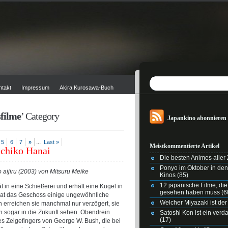
ntakt
Impressum
Akira Kurosawa-Buch
filme
’ Category
Japankino abonnieren
...
5
6
7
»
Last »
Meistkommentierte Artikel
achiko Hanai
Die besten Animes aller Z
Ponyo im Oktober in de
o aijiru (2003) von Mitsuru Meike
Kinos
(85)
12 japanische Filme, di
ät in eine Schießerei und erhält eine Kugel in
gesehen haben muss
(6
, hat das Geschoss einige ungewöhnliche
Welcher Miyazaki ist der
rreichen sie manchmal nur verzögert, sie
nn sogar in die Zukunft sehen. Obendrein
Satoshi Kon ist ein ver
(17)
des Zeigefingers von George W. Bush, die bei