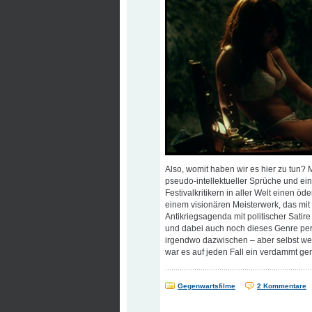
Also, womit haben wir es hier zu tun? M
pseudo-intellektueller Sprüche und e
Festivalkritikern in aller Welt einen ö
einem visionären Meisterwerk, das mit 
Antikriegsagenda mit politischer Satire
und dabei auch noch dieses Genre persi
irgendwo dazwischen – aber selbst wen
war es auf jeden Fall ein verdammt gen
Gegenwartsfilme
2 Kommentare