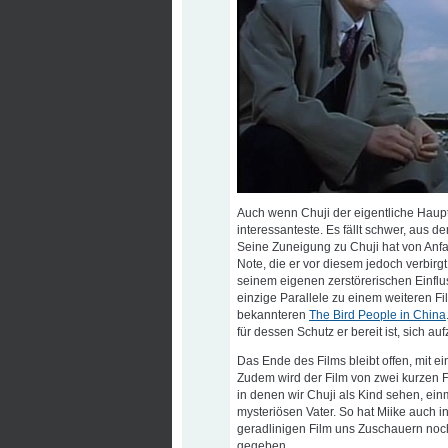
Auch wenn Chuji der eigentliche Hauptc
interessanteste. Es fällt schwer, aus
Seine Zuneigung zu Chuji hat von Anf
Note, die er vor diesem jedoch verbirgt
seinem eigenen zerstörerischen Einflus
einzige Parallele zu einem weiteren F
bekannteren
The Bird People in China
für dessen Schutz er bereit ist, sich au
Das Ende des Films bleibt offen, mit e
Zudem wird der Film von zwei kurzen
in denen wir Chuji als Kind sehen, ein
mysteriösen Vater. So hat Miike auch i
geradlinigen Film uns Zuschauern noch
gegeben.