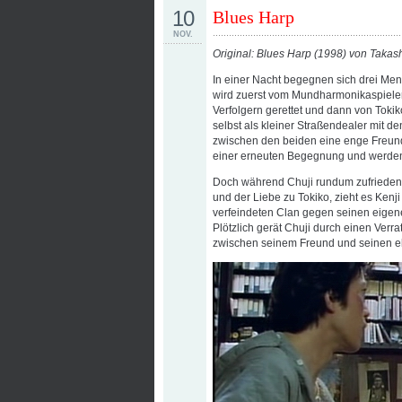
10
Blues Harp
NOV.
Original: Blues Harp (1998) von Takash
In einer Nacht begegnen sich drei Men
wird zuerst vom Mundharmonikaspieler
Verfolgern gerettet und dann von Tokik
selbst als kleiner Straßendealer mit de
zwischen den beiden eine enge Freunds
einer erneuten Begegnung und werden
Doch während Chuji rundum zufrieden i
und der Liebe zu Tokiko, zieht es Kenji
verfeindeten Clan gegen seinen eigene
Plötzlich gerät Chuji durch einen Verr
zwischen seinem Freund und seinen eh