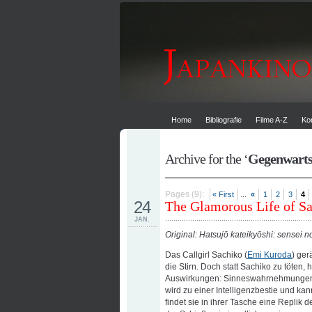
Home
Bibliografie
Filme A-Z
Ko
Archive for the ‘
Gegenwarts
Pages (9):
...
« First
«
1
2
3
4
24
The Glamorous Life of S
JAN.
Original: Hatsujō kateikyōshi: sensei n
Das Callgirl Sachiko (
Emi Kuroda
) ger
die Stirn. Doch statt Sachiko zu töten
Auswirkungen: Sinneswahrnehmungen e
wird zu einer Intelligenzbestie und ka
findet sie in ihrer Tasche eine Replik 