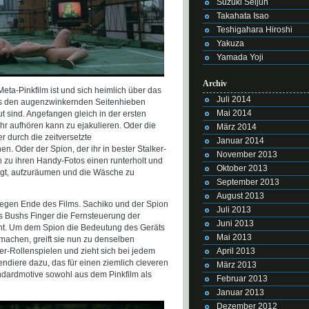
Suzuki Seijun
Takahata Isao
Teshigahara Hiroshi
Yakuza
Yamada Yoji
Archiv
eta-Pinkfilm ist und sich heimlich über das
Juli 2014
us den augenzwinkernden Seitenhieben
Mai 2014
t sind. Angefangen gleich in der ersten
hr aufhören kann zu ejakulieren. Oder die
März 2014
r durch die zeitversetzte
Januar 2014
 Oder der Spion, der ihr in bester Stalker-
November 2013
h zu ihren Handy-Fotos einen runterholt und
Oktober 2013
ngt, aufzuräumen und die Wäsche zu
September 2013
August 2013
gegen Ende des Films. Sachiko und der Spion
Juli 2013
ls Bushs Finger die Fernsteuerung der
Juni 2013
ht. Um dem Spion die Bedeutung des Geräts
Mai 2013
machen, greift sie nun zu denselben
April 2013
rer-Rollenspielen und zieht sich bei jedem
 tendiere dazu, das für einen ziemlich cleveren
März 2013
ndardmotive sowohl aus dem Pinkfilm als
Februar 2013
Januar 2013
Dezember 2012