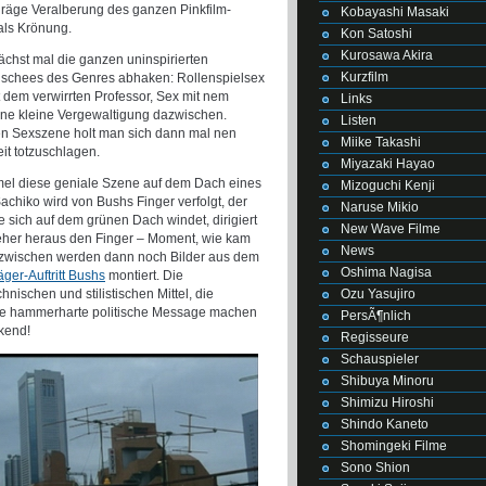
hräge Veralberung des ganzen Pinkfilm-
Kobayashi Masaki
als Krönung.
Kon Satoshi
Kurosawa Akira
nächst mal die ganzen uninspirierten
Kurzfilm
ischees des Genres abhaken: Rollenspielsex
t dem verwirrten Professor, Sex mit nem
Links
, ne kleine Vergewaltigung dazwischen.
Listen
hen Sexszene holt man sich dann mal nen
Miike Takashi
it totzuschlagen.
Miyazaki Hayao
mel diese geniale Szene auf dem Dach eines
Mizoguchi Kenji
hiko wird von Bushs Finger verfolgt, der
Naruse Mikio
ie sich auf dem grünen Dach windet, dirigiert
New Wave Filme
eher heraus den Finger – Moment, wie kam
News
azwischen werden dann noch Bilder aus dem
Oshima Nagisa
ger-Auftritt Bushs
montiert. Die
Ozu Yasujiro
nischen und stilistischen Mittel, die
die hammerharte politische Message machen
PersÃ¶nlich
kend!
Regisseure
Schauspieler
Shibuya Minoru
Shimizu Hiroshi
Shindo Kaneto
Shomingeki Filme
Sono Shion