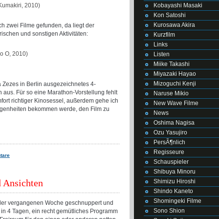
Kobayashi Masaki
Kumakiri, 2010)
Kon Satoshi
Kurosawa Akira
h zwei Filme gefunden, da liegt der
ischen und sonstigen Aktivitäten:
Kurzfilm
Links
o O, 2010)
Listen
Miike Takashi
Miyazaki Hayao
Mizoguchi Kenji
a Zezes in Berlin ausgezeichnetes 4-
h aus. Für so eine Marathon-Vorstellung fehlt
Naruse Mikio
fort richtiger Kinosessel, außerdem gehe ich
New Wave Filme
legenheiten bekommen werde, den Film zu
News
Oshima Nagisa
Ozu Yasujiro
PersÃ¶nlich
Regisseure
tare
Schauspieler
Shibuya Minoru
d Ansichten
Shimizu Hiroshi
Shindo Kaneto
Shomingeki Filme
in der vergangenen Woche geschnuppert und
Sono Shion
e in 4 Tagen, ein recht gemütliches Programm