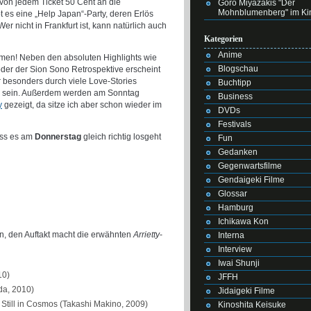
von jedem Ticket 50 Cent an die
Goro Miyazakis "Der
Mohnblumenberg" im Ki
 es eine „Help Japan“-Party, deren Erlös
 nicht in Frankfurt ist, kann natürlich auch
Kategorien
Anime
lmen! Neben den absoluten Highlights wie
Blogschau
der der Sion Sono Retrospektive erscheint
 besonders durch viele Love-Stories
Buchtipp
zu sein. Außerdem werden am Sonntag
Business
y
gezeigt, da sitze ich aber schon wieder im
DVDs
Festivals
ass es am
Donnerstag
gleich richtig losgeht
Fun
Gedanken
Gegenwartsfilme
Gendaigeki Filme
Glossar
Hamburg
Ichikawa Kon
n, den Auftakt macht die erwähnten
Arrietty
-
Interna
Interview
Iwai Shunji
10)
JFFH
da, 2010)
Jidaigeki Filme
 Still in Cosmos (Takashi Makino, 2009)
Kinoshita Keisuke