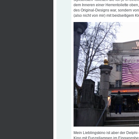
dem Inneren einer Herrentoilette oben,
des Original-Designs war, sondern vo
(also nicht von mir) mit beidseitigem
Mein Lieblingskino ist aber der Delphi
Kino mit Funzellampen im Eingangsber