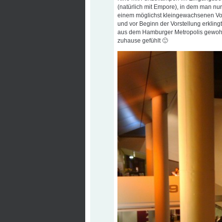
(natürlich mit Empore), in dem man nur
einem möglichst kleingewachsenen Vor
und vor Beginn der Vorstellung erkling
aus dem Hamburger Metropolis gewohnt
zuhause gefühlt 🙂