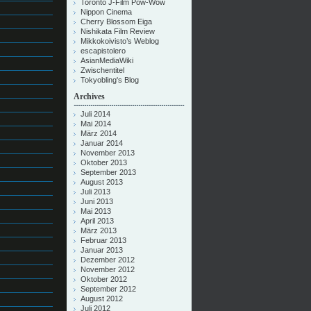
Toronto J-Film Pow-Wow
Nippon Cinema
Cherry Blossom Eiga
Nishikata Film Review
Mikkokoivisto’s Weblog
escapistolero
AsianMediaWiki
Zwischentitel
Tokyobling's Blog
Archives
Juli 2014
Mai 2014
März 2014
Januar 2014
November 2013
Oktober 2013
September 2013
August 2013
Juli 2013
Juni 2013
Mai 2013
April 2013
März 2013
Februar 2013
Januar 2013
Dezember 2012
November 2012
Oktober 2012
September 2012
August 2012
Juli 2012