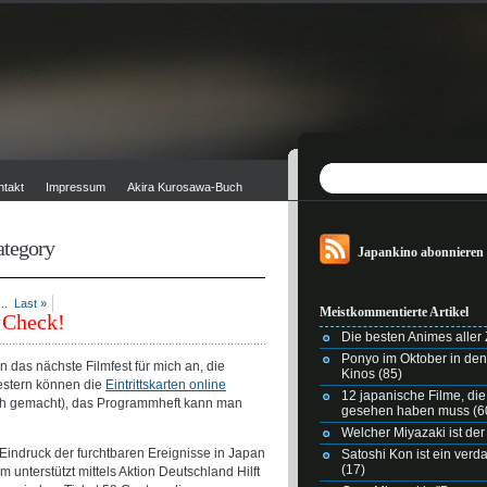
ntakt
Impressum
Akira Kurosawa-Buch
ategory
Japankino abonnieren
..
Last »
Meistkommentierte Artikel
 Check!
Die besten Animes aller Z
Ponyo im Oktober in de
 das nächste Filmfest für mich an, die
Kinos
(85)
gestern können die
Eintrittskarten online
12 japanische Filme, di
eich gemacht), das Programmheft kann man
gesehen haben muss
(6
Welcher Miyazaki ist der
Eindruck der furchtbaren Ereignisse in Japan
Satoshi Kon ist ein ver
(17)
 unterstützt mittels Aktion Deutschland Hilft