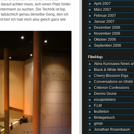
April 2007
 darauf achten muss, sich einen Platz hinter
dermann zu suchen. Die Technik ist top,
März 2007
t tatsächlich genau derselbe Gong, den ich
Februar 2007
 bin! Ich hab mich also gleich ganz wie
Januar 2007
Dezember 2006
November 2006
Oktober 2006
September 2006
Filmblogs
Akira Kurosawa News an
Black & White World
Cherry Blossom Eiga
Conversations on Ghibli
Criterion Confessions
Dennis Grune
escapistolero
F.LM
feuilleton
filmtagebuch
girish
Jonathan Rosenbaum