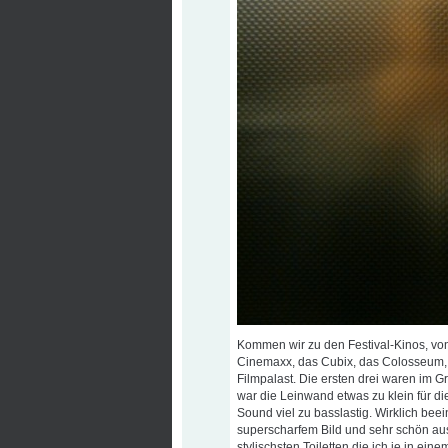
Kommen wir zu den Festival-Kinos, von
Cinemaxx, das Cubix, das Colosseum, 
Filmpalast. Die ersten drei waren im 
war die Leinwand etwas zu klein für d
Sound viel zu basslastig. Wirklich beei
superscharfem Bild und sehr schön au
stylischsten Toiletten die ich je in e