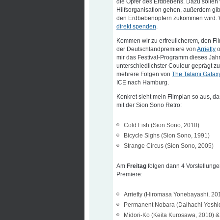
die Opfer des Erdbebens. Dazu sollen 
Hilfsorganisation gehen, außerdem gibt
den Erdbebenopfern zukommen wird. Wer
direkt spenden
.
Kommen wir zu erfreulicherem, den Fi
der Deutschlandpremiere von
Arrietty
o
mir das Festival-Programm dieses Jahr
unterschiedlichster Couleur geprägt 
mehrere Folgen von
The Tatami Galax
ICE nach Hamburg.
Konkret sieht mein Filmplan so aus, d
mit der Sion Sono Retro:
Cold Fish (Sion Sono, 2010)
Bicycle Sighs (Sion Sono, 1991)
Strange Circus (Sion Sono, 2005)
Am
Freitag
folgen dann 4 Vorstellunge
Premiere:
Arrietty (Hiromasa Yonebayashi, 20
Permanent Nobara (Daihachi Yoshi
Midori-Ko (Keita Kurosawa, 2010) &