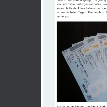
hatte ich mir zurecht gelegt, um genug
Plausch mit in Berlin gestrandeten F
einen Hälfte der Filme habe ich schon 
in den nächsten Tagen. Aber auch zur B
verlieren.
Schön sehen Sie aus, die Eintrittskart