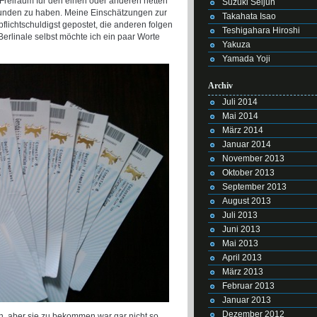
 Freiraum für den einen oder anderen netten
Suzuki Seijun
reunden zu haben. Meine Einschätzungen zur
Takahata Isao
pflichtschuldigst gepostet, die anderen folgen
Teshigahara Hiroshi
erlinale selbst möchte ich ein paar Worte
Yakuza
Yamada Yoji
Archiv
Juli 2014
Mai 2014
März 2014
Januar 2014
November 2013
Oktober 2013
September 2013
August 2013
Juli 2013
Juni 2013
Mai 2013
April 2013
März 2013
Februar 2013
Januar 2013
Dezember 2012
en, aber sie zu bekommen war gar nicht so