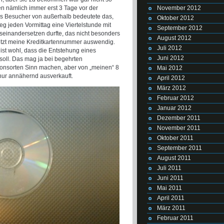
November 2012
den nämlich immer erst 3 Tage vor der
als Besucher von außerhalb bedeutete das,
Oktober 2012
g jeden Vormittag eine Viertelstunde mit
September 2012
seinandersetzen durfte, das nicht besonders
August 2012
jetzt meine Kreditkartennummer auswendig.
Juli 2012
 ist wohl, dass die Entstehung eines
Juni 2012
oll. Das mag ja bei begehrten
nsorten Sinn machen, aber von „meinen“ 8
Mai 2012
nur annähernd ausverkauft.
April 2012
März 2012
Februar 2012
Januar 2012
Dezember 2011
November 2011
Oktober 2011
September 2011
August 2011
Juli 2011
Juni 2011
Mai 2011
April 2011
März 2011
Februar 2011