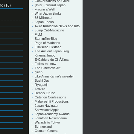
Conversations on Ghibli
no
(16)
{Inter} Cultural Japan
Frog in a Well
What Japan thinks
35 Millimeter
Japan Focus
Akira Kurosawa News and Info
Jump Cut-Magazine
F.LM
Stummfilm-Blog
Page of Madness
Filmische Ekstase
The Ancient Japan Blog
Kinema Junpo
E-Cahiers du CinÃ©ma
Follow me now
The Cinematic Art
girish
Like Anna Karina’s sweater
Sushi Day
Ryuganji
Tativille
Dennis Grune
Criterion Confessions
Maboroshii Productions
Japan Navigator
Snowblood Apple
Japan Academy Awards
Jonathan Rosenbaum
Watashi to Tokyo
Schneeland
Outcast Cinema