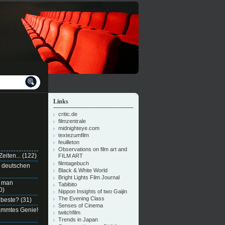
Links
critic.de
filmzentrale
midnighteye.com
textezumfilm
feuilleton
Observations on film art and
eiten...
(122)
FILM ART
filmtagebuch
n deutschen
Black & White World
Bright Lights Film Journal
e man
Tabibito
0)
Nippon Insights of two Gaijin
The Evening Class
 beste?
(31)
Senses of Cinema
dammtes Genie!
twitchfilm
Trends in Japan