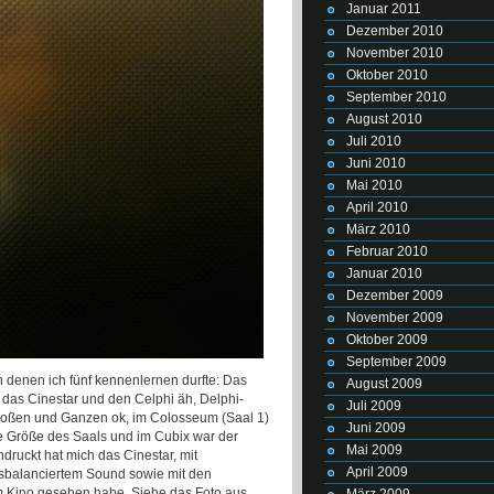
Januar 2011
Dezember 2010
November 2010
Oktober 2010
September 2010
August 2010
Juli 2010
Juni 2010
Mai 2010
April 2010
März 2010
Februar 2010
Januar 2010
Dezember 2009
November 2009
Oktober 2009
September 2009
 denen ich fünf kennenlernen durfte: Das
August 2009
das Cinestar und den Celphi äh, Delphi-
Juli 2009
Großen und Ganzen ok, im Colosseum (Saal 1)
Juni 2009
ie Größe des Saals und im Cubix war der
Mai 2009
ndruckt hat mich das Cinestar, mit
April 2009
sbalanciertem Sound sowie mit den
inem Kino gesehen habe. Siehe das Foto aus
März 2009