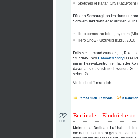
Sketches of Kaitan City (Kazuyoshi 
Für den
Samstag
hab ich dann nur noc
Schwerpunkt dann eher auf den kulinar
Here comes the bride, my mom (Mip
Hero Show (Kazuyuki Izutsu, 2010)
Falls sich jemand wundert, ja, Takahis
Stunden-Epos
Heaven’s Story
lasse ic
mir im Festivalzentrum einfach der Kom
davon aus, dass ich noch weitere Ge
sehen 😉
Vielleicht trifft man sich!
PersÃ¶nlich
,
Festivals
5 Kommen
22
Berlinale – Eindrücke un
FEB.
Meine erste Berlinale-Luft habe ich 
die hat Lust auf mehr gemacht! 8 Film