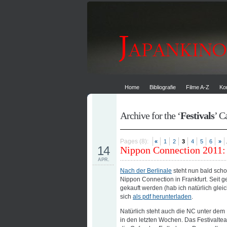
Home
Bibliografie
Filme A-Z
Ko
Archive for the ‘
Festivals
’ C
Pages (8):
.
«
1
2
3
4
5
6
»
14
Nippon Connection 2011:
APR.
Nach der Berlinale
steht nun bald schon
Nippon Connection in Frankfurt. Seit 
gekauft werden (hab ich natürlich gl
sich
als pdf herunterladen
.
Natürlich steht auch die NC unter dem 
in den letzten Wochen. Das Festivalteam