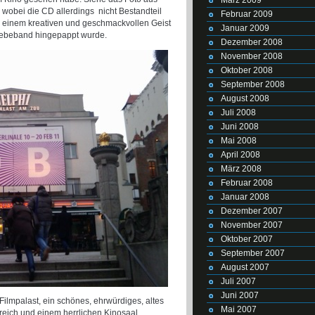
 wobei die CD allerdings nicht Bestandteil
Februar 2009
n einem kreativen und geschmackvollen Geist
Januar 2009
 Klebeband hingepappt wurde.
Dezember 2008
November 2008
Oktober 2008
September 2008
August 2008
Juli 2008
Juni 2008
Mai 2008
April 2008
März 2008
Februar 2008
Januar 2008
Dezember 2007
November 2007
Oktober 2007
September 2007
August 2007
Juli 2007
Juni 2007
-Filmpalast, ein schönes, ehrwürdiges, altes
Mai 2007
eich und einem herrlichen Kinosaal